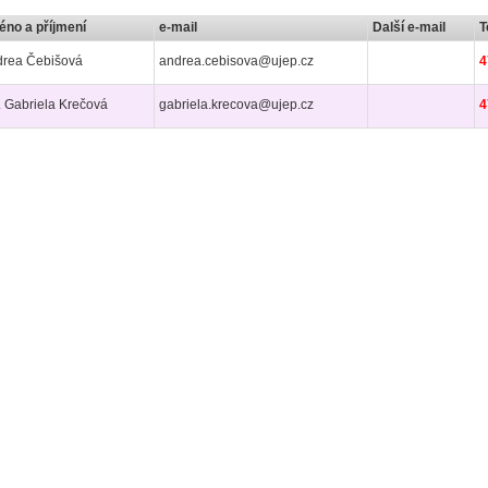
no a příjmení
e-mail
Další e-mail
T
drea Čebišová
andrea.cebisova@ujep.cz
4
. Gabriela Krečová
gabriela.krecova@ujep.cz
4