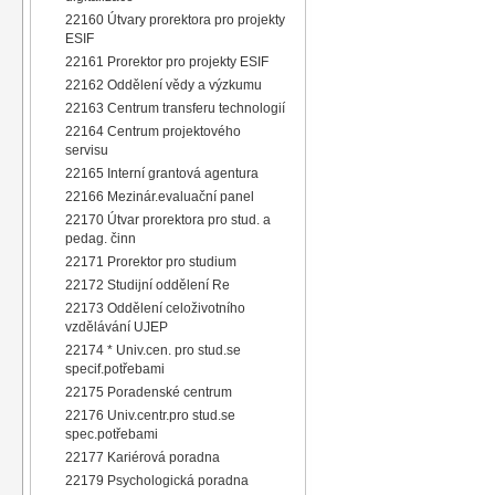
22160 Útvary prorektora pro projekty
ESIF
22161 Prorektor pro projekty ESIF
22162 Oddělení vědy a výzkumu
22163 Centrum transferu technologií
22164 Centrum projektového
servisu
22165 Interní grantová agentura
22166 Mezinár.evaluační panel
22170 Útvar prorektora pro stud. a
pedag. činn
22171 Prorektor pro studium
22172 Studijní oddělení Re
22173 Oddělení celoživotního
vzdělávání UJEP
22174 * Univ.cen. pro stud.se
specif.potřebami
22175 Poradenské centrum
22176 Univ.centr.pro stud.se
spec.potřebami
22177 Kariérová poradna
22179 Psychologická poradna