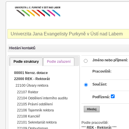
Univerzita Jana Evangelisty Purkyně v Ústí nad Labem
Hledání kontaktů
Jméno nebo příjmení:
Podle struktury
Podle zařazení
Pracoviště:
00001 Neroz. dotace
22000 REK - Rektorát
Součást:
22100 Útvary rektora
22107 Rektor
Podřízená:
22104 Oddělení interního auditu
22105 Právní oddělení
22106 Tajemník rektora
22108 Kancléř
22101 Sekretariát rektora
Podle pracoviště:
***
REK - Rektorát
***
22109 Ombudsman