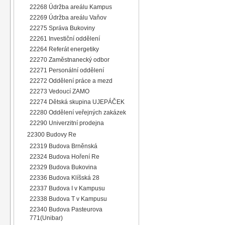
22268 Údržba areálu Kampus
22269 Údržba areálu Vaňov
22275 Správa Bukoviny
22261 Investiční oddělení
22264 Referát energetiky
22270 Zaměstnanecký odbor
22271 Personální oddělení
22272 Oddělení práce a mezd
22273 Vedoucí ZAMO
22274 Dětská skupina UJEPÁČEK
22280 Oddělení veřejných zakázek
22290 Univerzitní prodejna
22300 Budovy Re
22319 Budova Brněnská
22324 Budova Hoření Re
22329 Budova Bukovina
22336 Budova Klíšská 28
22337 Budova I v Kampusu
22338 Budova T v Kampusu
22340 Budova Pasteurova
771(Unibar)