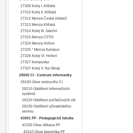
27309 Kolej I. Klíšská
27310 Kolej II. Klíšská
27312 Menza Česká mládež
27313 Menza Klíšská
27314 Kolej III. Jateční
27315 Menza CPTO
27324 Menza Hoření
27325 * Menza Kampus
27326 Kolej VI. Hoření
27327 Kampuska
27337 Kolej V. Na Okraji
29000 CI - Centrum informatiky
29100 Útvar vedoucího CI
29210 Oddělení informačních
systémů
29220 Oddělení počítačových sítí
29230 Oddělení uživatelského
servisu
43001 PF - Pedagogická fakulta
43100 Útvar děkana PF
43110 Útvar tajemníka PF