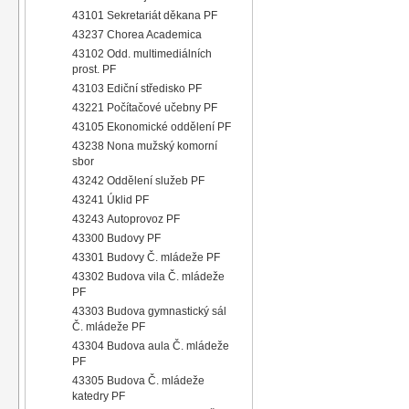
43101 Sekretariát děkana PF
43237 Chorea Academica
43102 Odd. multimediálních
prost. PF
43103 Ediční středisko PF
43221 Počítačové učebny PF
43105 Ekonomické oddělení PF
43238 Nona mužský komorní
sbor
43242 Oddělení služeb PF
43241 Úklid PF
43243 Autoprovoz PF
43300 Budovy PF
43301 Budovy Č. mládeže PF
43302 Budova vila Č. mládeže
PF
43303 Budova gymnastický sál
Č. mládeže PF
43304 Budova aula Č. mládeže
PF
43305 Budova Č. mládeže
katedry PF