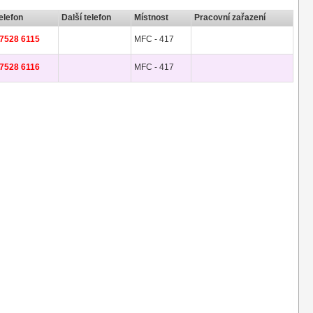
elefon
Další telefon
Místnost
Pracovní zařazení
7528 6115
MFC - 417
7528 6116
MFC - 417