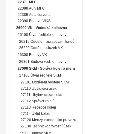
22371 MFC
22388 Auly MFC
22389 Aula červená
22390 Budova VIKS
26000 VK - Vědecká knihovna
26100 Útvar ředitele knihovny
26210 Oddělení zpracování fondů
26220 Oddělení služeb VK
26300 Budovy VK
26301 Budova věd. knihovny
27000 SKM - Správa kolejí a menz
27100 Útvar ředitele SKM
27101 Oddělení ředitele SKM
27110 Ubytovací úsek
27111 Ubytovací kancelář
27112 Správci kolejí
27113 Recepce kolejí
27114 Úklid kolejí
27120 Menzy, ekonomika provozu
27130 Technickoprovozní úsek
27300 Budovy SKM