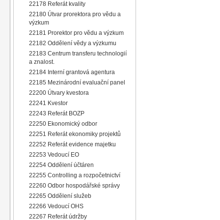
22178 Referát kvality
22180 Útvar prorektora pro vědu a
výzkum
22181 Prorektor pro vědu a výzkum
22182 Oddělení vědy a výzkumu
22183 Centrum transferu technologií
a znalost.
22184 Interní grantová agentura
22185 Mezinárodní evaluační panel
22200 Útvary kvestora
22241 Kvestor
22243 Referát BOZP
22250 Ekonomický odbor
22251 Referát ekonomiky projektů
22252 Referát evidence majetku
22253 Vedoucí EO
22254 Oddělení účtáren
22255 Controlling a rozpočetnictví
22260 Odbor hospodářské správy
22265 Oddělení služeb
22266 Vedoucí OHS
22267 Referát údržby