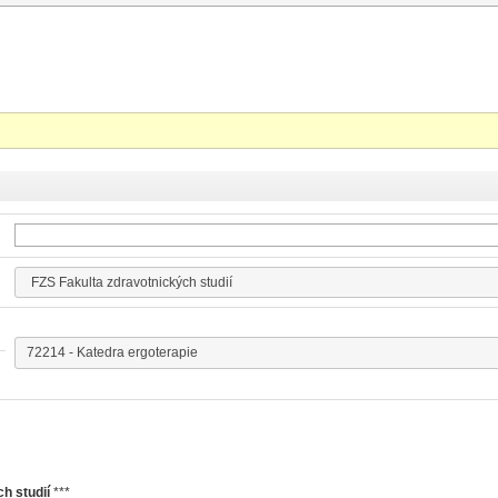
h studií
***