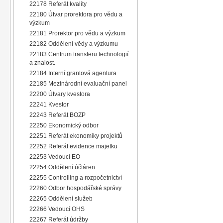
22178 Referát kvality
22180 Útvar prorektora pro vědu a
výzkum
22181 Prorektor pro vědu a výzkum
22182 Oddělení vědy a výzkumu
22183 Centrum transferu technologií
a znalost.
22184 Interní grantová agentura
22185 Mezinárodní evaluační panel
22200 Útvary kvestora
22241 Kvestor
22243 Referát BOZP
22250 Ekonomický odbor
22251 Referát ekonomiky projektů
22252 Referát evidence majetku
22253 Vedoucí EO
22254 Oddělení účtáren
22255 Controlling a rozpočetnictví
22260 Odbor hospodářské správy
22265 Oddělení služeb
22266 Vedoucí OHS
22267 Referát údržby