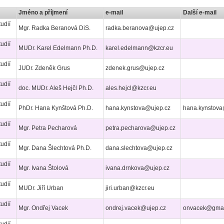
Jméno a příjmení
e-mail
Další e-mail
udií
Mgr. Radka Beranová DiS.
radka.beranova@ujep.cz
udií
MUDr. Karel Edelmann Ph.D.
karel.edelmann@kzcr.eu
udií
JUDr. Zdeněk Grus
zdenek.grus@ujep.cz
udií
doc. MUDr. Aleš Hejčl Ph.D.
ales.hejcl@kzcr.eu
udií
PhDr. Hana Kynštová Ph.D.
hana.kynstova@ujep.cz
hana.kynstova
udií
Mgr. Petra Pecharová
petra.pecharova@ujep.cz
udií
Mgr. Dana Šlechtová Ph.D.
dana.slechtova@ujep.cz
udií
Mgr. Ivana Štolová
ivana.drnkova@ujep.cz
udií
MUDr. Jiří Urban
jiri.urban@kzcr.eu
udií
Mgr. Ondřej Vacek
ondrej.vacek@ujep.cz
onvacek@gmai