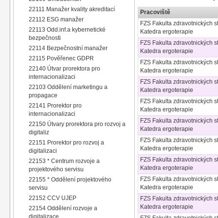
22111 Manažer kvality akreditací
Pracoviště
22112 ESG manažer
FZS Fakulta zdravotnických st
22113 Odd.inf.a kybernetické
Katedra ergoterapie
bezpečnosti
FZS Fakulta zdravotnických st
22114 Bezpečnostní manažer
Katedra ergoterapie
22115 Pověřenec GDPR
FZS Fakulta zdravotnických st
22140 Útvar prorektora pro
Katedra ergoterapie
internacionalizaci
FZS Fakulta zdravotnických st
22103 Oddělení marketingu a
Katedra ergoterapie
propagace
FZS Fakulta zdravotnických st
22141 Prorektor pro
Katedra ergoterapie
internacionalizaci
FZS Fakulta zdravotnických st
22150 Útvary prorektora pro rozvoj a
Katedra ergoterapie
digitaliz
FZS Fakulta zdravotnických st
22151 Prorektor pro rozvoj a
Katedra ergoterapie
digitalizaci
FZS Fakulta zdravotnických st
22153 * Centrum rozvoje a
Katedra ergoterapie
projektového servisu
FZS Fakulta zdravotnických st
22155 * Oddělení projektového
Katedra ergoterapie
servisu
22152 CCV UJEP
FZS Fakulta zdravotnických st
Katedra ergoterapie
22154 Oddělení rozvoje a
digitalizace