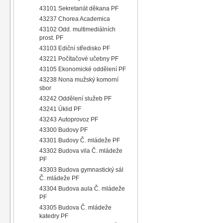
43101 Sekretariát děkana PF
43237 Chorea Academica
43102 Odd. multimediálních
prost. PF
43103 Ediční středisko PF
43221 Počítačové učebny PF
43105 Ekonomické oddělení PF
43238 Nona mužský komorní
sbor
43242 Oddělení služeb PF
43241 Úklid PF
43243 Autoprovoz PF
43300 Budovy PF
43301 Budovy Č. mládeže PF
43302 Budova vila Č. mládeže
PF
43303 Budova gymnastický sál
Č. mládeže PF
43304 Budova aula Č. mládeže
PF
43305 Budova Č. mládeže
katedry PF