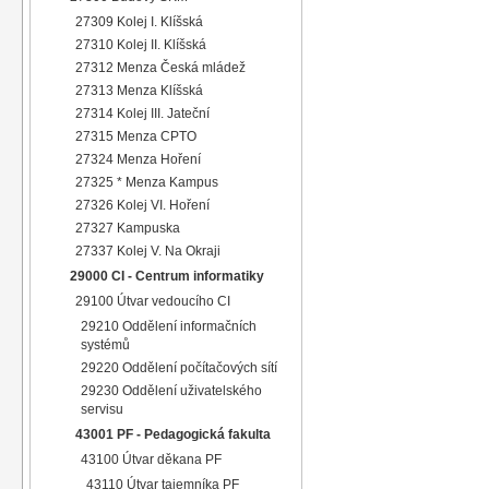
27309 Kolej I. Klíšská
27310 Kolej II. Klíšská
27312 Menza Česká mládež
27313 Menza Klíšská
27314 Kolej III. Jateční
27315 Menza CPTO
27324 Menza Hoření
27325 * Menza Kampus
27326 Kolej VI. Hoření
27327 Kampuska
27337 Kolej V. Na Okraji
29000 CI - Centrum informatiky
29100 Útvar vedoucího CI
29210 Oddělení informačních
systémů
29220 Oddělení počítačových sítí
29230 Oddělení uživatelského
servisu
43001 PF - Pedagogická fakulta
43100 Útvar děkana PF
43110 Útvar tajemníka PF