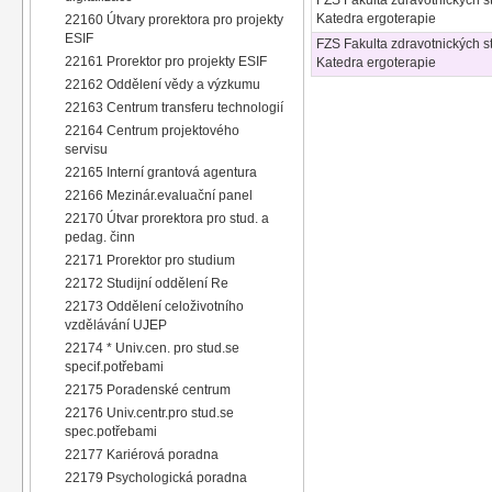
FZS Fakulta zdravotnických st
Katedra ergoterapie
22160 Útvary prorektora pro projekty
ESIF
FZS Fakulta zdravotnických st
22161 Prorektor pro projekty ESIF
Katedra ergoterapie
22162 Oddělení vědy a výzkumu
22163 Centrum transferu technologií
22164 Centrum projektového
servisu
22165 Interní grantová agentura
22166 Mezinár.evaluační panel
22170 Útvar prorektora pro stud. a
pedag. činn
22171 Prorektor pro studium
22172 Studijní oddělení Re
22173 Oddělení celoživotního
vzdělávání UJEP
22174 * Univ.cen. pro stud.se
specif.potřebami
22175 Poradenské centrum
22176 Univ.centr.pro stud.se
spec.potřebami
22177 Kariérová poradna
22179 Psychologická poradna