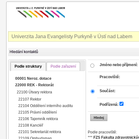
Univerzita Jana Evangelisty Purkyně v Ústí nad Labem
Hledání kontaktů
Jméno nebo příjmení:
Podle struktury
Podle zařazení
Pracoviště:
00001 Neroz. dotace
22000 REK - Rektorát
Součást:
22100 Útvary rektora
22107 Rektor
Podřízená:
22104 Oddělení interního auditu
22105 Právní oddělení
22106 Tajemník rektora
22108 Kancléř
22101 Sekretariát rektora
Podle pracoviště:
***
FZS Fakulta zdravotnickýc
22109 Ombudsman