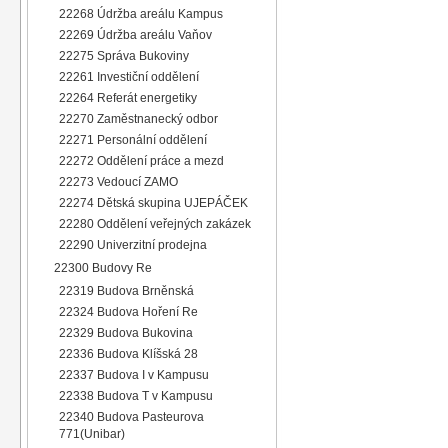
22268 Údržba areálu Kampus
22269 Údržba areálu Vaňov
22275 Správa Bukoviny
22261 Investiční oddělení
22264 Referát energetiky
22270 Zaměstnanecký odbor
22271 Personální oddělení
22272 Oddělení práce a mezd
22273 Vedoucí ZAMO
22274 Dětská skupina UJEPÁČEK
22280 Oddělení veřejných zakázek
22290 Univerzitní prodejna
22300 Budovy Re
22319 Budova Brněnská
22324 Budova Hoření Re
22329 Budova Bukovina
22336 Budova Klíšská 28
22337 Budova I v Kampusu
22338 Budova T v Kampusu
22340 Budova Pasteurova
771(Unibar)