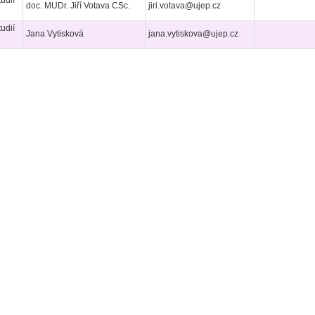
udií
doc. MUDr. Jiří Votava CSc.
jiri.votava@ujep.cz
udií
Jana Vytisková
jana.vytiskova@ujep.cz