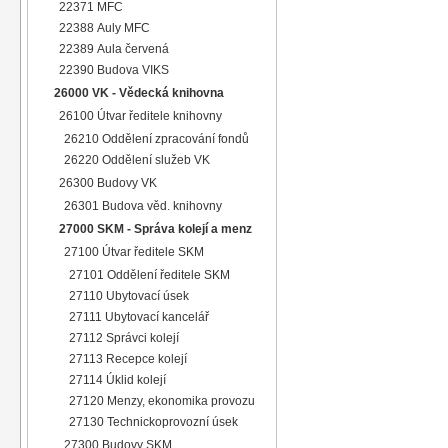
22371 MFC
22388 Auly MFC
22389 Aula červená
22390 Budova VIKS
26000 VK - Vědecká knihovna
26100 Útvar ředitele knihovny
26210 Oddělení zpracování fondů
26220 Oddělení služeb VK
26300 Budovy VK
26301 Budova věd. knihovny
27000 SKM - Správa kolejí a menz
27100 Útvar ředitele SKM
27101 Oddělení ředitele SKM
27110 Ubytovací úsek
27111 Ubytovací kancelář
27112 Správci kolejí
27113 Recepce kolejí
27114 Úklid kolejí
27120 Menzy, ekonomika provozu
27130 Technickoprovozní úsek
27300 Budovy SKM