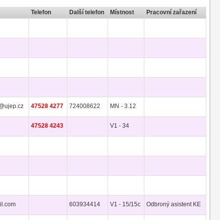
Telefon
Další telefon
Místnost
Pracovní zařazení
@ujep.cz
47528 4277
724008622
MN - 3.12
47528 4243
V1 - 34
l.com
603934414
V1 - 15/15c
Odbroný asistent KE