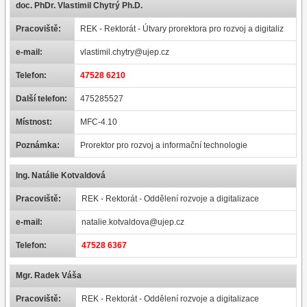
doc. PhDr. Vlastimil Chytrý Ph.D.
Pracoviště:
REK - Rektorát - Útvary prorektora pro rozvoj a digitaliz
e-mail:
vlastimil.chytry@ujep.cz
Telefon:
47528 6210
Další telefon:
475285527
Místnost:
MFC-4.10
Poznámka:
Prorektor pro rozvoj a informační technologie
Ing. Natálie Kotvaldová
Pracoviště:
REK - Rektorát - Oddělení rozvoje a digitalizace
e-mail:
natalie.kotvaldova@ujep.cz
Telefon:
47528 6367
Mgr. Radek Váša
Pracoviště:
REK - Rektorát - Oddělení rozvoje a digitalizace