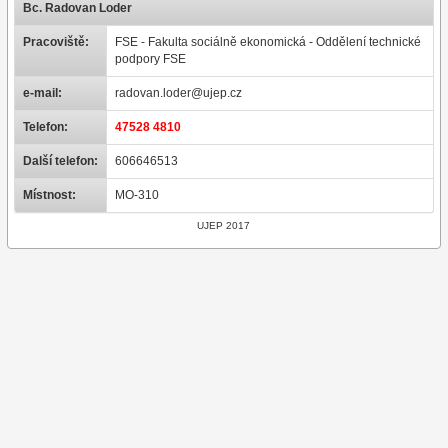
Bc. Radovan Loder
Pracoviště:
FSE - Fakulta sociálně ekonomická - Oddělení technické
podpory FSE
e-mail:
radovan.loder@ujep.cz
Telefon:
47528 4810
Další telefon:
606646513
Místnost:
MO-310
UJEP 2017