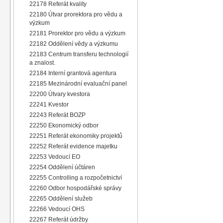
22178 Referát kvality
22180 Útvar prorektora pro vědu a
výzkum
22181 Prorektor pro vědu a výzkum
22182 Oddělení vědy a výzkumu
22183 Centrum transferu technologií
a znalost.
22184 Interní grantová agentura
22185 Mezinárodní evaluační panel
22200 Útvary kvestora
22241 Kvestor
22243 Referát BOZP
22250 Ekonomický odbor
22251 Referát ekonomiky projektů
22252 Referát evidence majetku
22253 Vedoucí EO
22254 Oddělení účtáren
22255 Controlling a rozpočetnictví
22260 Odbor hospodářské správy
22265 Oddělení služeb
22266 Vedoucí OHS
22267 Referát údržby