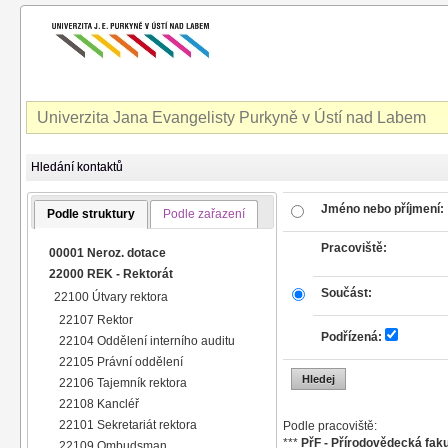
Univerzita Jana Evangelisty Purkyně v Ústí nad Labem
Hledání kontaktů
Jméno nebo příjmení:
Podle struktury
Podle zařazení
Pracoviště:
00001 Neroz. dotace
22000 REK - Rektorát
Součást:
22100 Útvary rektora
22107 Rektor
Podřízená:
22104 Oddělení interního auditu
22105 Právní oddělení
22106 Tajemník rektora
22108 Kancléř
22101 Sekretariát rektora
Podle pracoviště:
***
PřF - Přírodovědecká faku
22109 Ombudsman