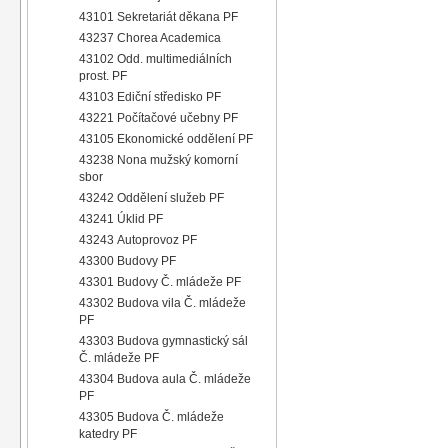
43101 Sekretariát děkana PF
43237 Chorea Academica
43102 Odd. multimediálních
prost. PF
43103 Ediční středisko PF
43221 Počítačové učebny PF
43105 Ekonomické oddělení PF
43238 Nona mužský komorní
sbor
43242 Oddělení služeb PF
43241 Úklid PF
43243 Autoprovoz PF
43300 Budovy PF
43301 Budovy Č. mládeže PF
43302 Budova vila Č. mládeže
PF
43303 Budova gymnastický sál
Č. mládeže PF
43304 Budova aula Č. mládeže
PF
43305 Budova Č. mládeže
katedry PF