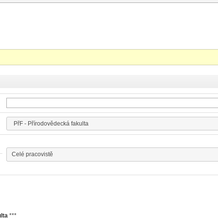
lta
***