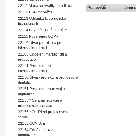
22111 Manažer kvality akreditací
Pracoviště
Jméno 
22112 ESG manažer
22113 Odd.inf.a kybernetické
bezpečnosti
22114 Bezpečnostní manažer
22115 Pověřenec GDPR
22140 Útvar prorektora pro
internacionalizaci
22103 Oddělení marketingu a
propagace
22141 Prorektor pro
internacionalizaci
22150 Útvary prorektora pro rozvoj a
digitaliz
22151 Prorektor pro rozvoj a
digitalizaci
22153 * Centrum rozvoje a
projektového servisu
22155 * Oddělení projektového
servisu
22152 CCV UJEP
22154 Oddělení rozvoje a
digitalizace