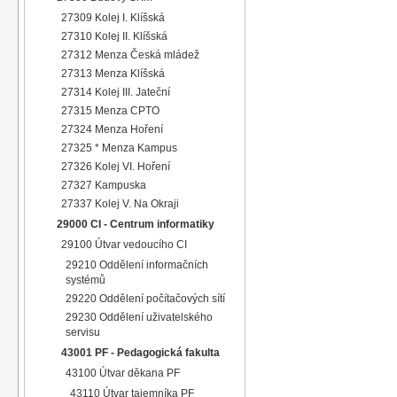
27309 Kolej I. Klíšská
27310 Kolej II. Klíšská
27312 Menza Česká mládež
27313 Menza Klíšská
27314 Kolej III. Jateční
27315 Menza CPTO
27324 Menza Hoření
27325 * Menza Kampus
27326 Kolej VI. Hoření
27327 Kampuska
27337 Kolej V. Na Okraji
29000 CI - Centrum informatiky
29100 Útvar vedoucího CI
29210 Oddělení informačních
systémů
29220 Oddělení počítačových sítí
29230 Oddělení uživatelského
servisu
43001 PF - Pedagogická fakulta
43100 Útvar děkana PF
43110 Útvar tajemníka PF