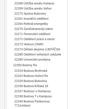
22268 Údržba areálu Kampus
22269 Údržba areálu Vaňov
22275 Správa Bukoviny
22261 Investiční oddělení
22264 Referát energetiky
22270 Zaměstnanecký odbor
22271 Personální oddělení
22272 Oddělení práce a mezd
22273 Vedoucí ZAMO
22274 Dětská skupina UJEPÁČEK
22280 Oddělení veřejných zakázek
22290 Univerzitní prodejna
22300 Budovy Re
22319 Budova Brněnská
22324 Budova Hoření Re
22329 Budova Bukovina
22336 Budova Klíšská 28
22337 Budova I v Kampusu
22338 Budova T v Kampusu
22340 Budova Pasteurova
771(Unibar)