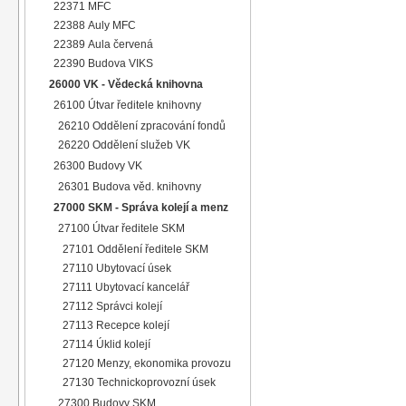
22371 MFC
22388 Auly MFC
22389 Aula červená
22390 Budova VIKS
26000 VK - Vědecká knihovna
26100 Útvar ředitele knihovny
26210 Oddělení zpracování fondů
26220 Oddělení služeb VK
26300 Budovy VK
26301 Budova věd. knihovny
27000 SKM - Správa kolejí a menz
27100 Útvar ředitele SKM
27101 Oddělení ředitele SKM
27110 Ubytovací úsek
27111 Ubytovací kancelář
27112 Správci kolejí
27113 Recepce kolejí
27114 Úklid kolejí
27120 Menzy, ekonomika provozu
27130 Technickoprovozní úsek
27300 Budovy SKM