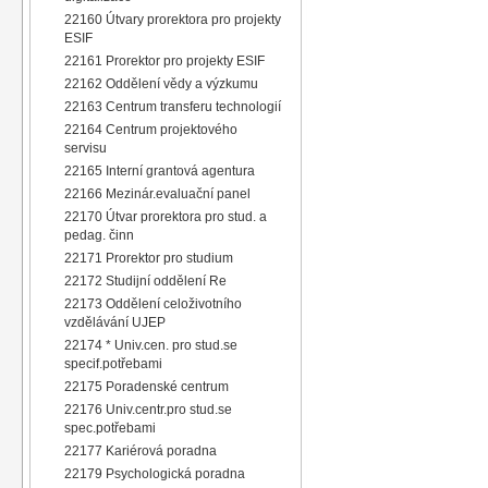
22160 Útvary prorektora pro projekty
ESIF
22161 Prorektor pro projekty ESIF
22162 Oddělení vědy a výzkumu
22163 Centrum transferu technologií
22164 Centrum projektového
servisu
22165 Interní grantová agentura
22166 Mezinár.evaluační panel
22170 Útvar prorektora pro stud. a
pedag. činn
22171 Prorektor pro studium
22172 Studijní oddělení Re
22173 Oddělení celoživotního
vzdělávání UJEP
22174 * Univ.cen. pro stud.se
specif.potřebami
22175 Poradenské centrum
22176 Univ.centr.pro stud.se
spec.potřebami
22177 Kariérová poradna
22179 Psychologická poradna