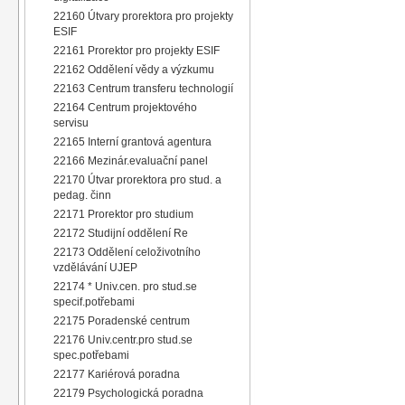
22160 Útvary prorektora pro projekty
ESIF
22161 Prorektor pro projekty ESIF
22162 Oddělení vědy a výzkumu
22163 Centrum transferu technologií
22164 Centrum projektového
servisu
22165 Interní grantová agentura
22166 Mezinár.evaluační panel
22170 Útvar prorektora pro stud. a
pedag. činn
22171 Prorektor pro studium
22172 Studijní oddělení Re
22173 Oddělení celoživotního
vzdělávání UJEP
22174 * Univ.cen. pro stud.se
specif.potřebami
22175 Poradenské centrum
22176 Univ.centr.pro stud.se
spec.potřebami
22177 Kariérová poradna
22179 Psychologická poradna