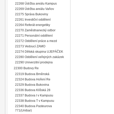
22268 Údržba areálu Kampus
22269 Údržba areálu Vaňov
22275 Správa Bukoviny
22261 Investiční oddělení
22264 Referát energetiky
22270 Zaměstnanecký odbor
22271 Personální oddělení
22272 Oddělení práce a mezd
22273 Vedoucí ZAMO
22274 Dětská skupina UJEPÁČEK
22280 Oddělení veřejných zakázek
22290 Univerzitní prodejna
22300 Budovy Re
22319 Budova Brněnská
22324 Budova Hoření Re
22329 Budova Bukovina
22336 Budova Klíšská 28
22337 Budova I v Kampusu
22338 Budova T v Kampusu
22340 Budova Pasteurova
771(Unibar)