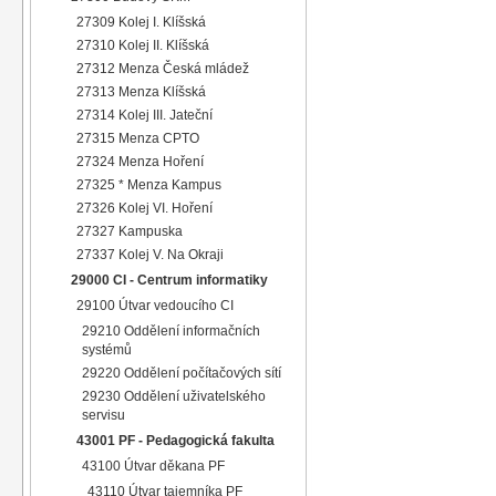
27309 Kolej I. Klíšská
27310 Kolej II. Klíšská
27312 Menza Česká mládež
27313 Menza Klíšská
27314 Kolej III. Jateční
27315 Menza CPTO
27324 Menza Hoření
27325 * Menza Kampus
27326 Kolej VI. Hoření
27327 Kampuska
27337 Kolej V. Na Okraji
29000 CI - Centrum informatiky
29100 Útvar vedoucího CI
29210 Oddělení informačních
systémů
29220 Oddělení počítačových sítí
29230 Oddělení uživatelského
servisu
43001 PF - Pedagogická fakulta
43100 Útvar děkana PF
43110 Útvar tajemníka PF