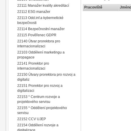
22111 Manažer kvality akreditací
Pracoviště
Jméno 
22112 ESG manažer
22113 Odd.inf.a kybernetické
bezpečnosti
22114 Bezpečnostní manažer
22115 Pověřenec GDPR
22140 Útvar prorektora pro
internacionalizaci
22103 Oddělení marketingu a
propagace
22141 Prorektor pro
internacionalizaci
22150 Útvary prorektora pro rozvoj a
digitaliz
22151 Prorektor pro rozvoj a
digitalizaci
22153 * Centrum rozvoje a
projektového servisu
22155 * Oddělení projektového
servisu
22152 CCV UJEP
22154 Oddělení rozvoje a
digitalizace