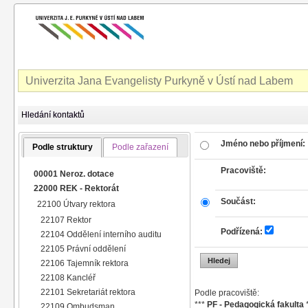
Univerzita Jana Evangelisty Purkyně v Ústí nad Labem
Hledání kontaktů
Jméno nebo příjmení:
Podle struktury
Podle zařazení
Pracoviště:
00001 Neroz. dotace
22000 REK - Rektorát
Součást:
22100 Útvary rektora
22107 Rektor
Podřízená:
22104 Oddělení interního auditu
22105 Právní oddělení
22106 Tajemník rektora
22108 Kancléř
22101 Sekretariát rektora
Podle pracoviště:
***
PF - Pedagogická fakulta
22109 Ombudsman