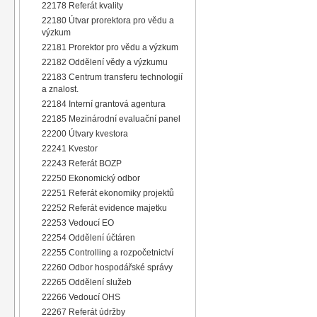
22178 Referát kvality
22180 Útvar prorektora pro vědu a
výzkum
22181 Prorektor pro vědu a výzkum
22182 Oddělení vědy a výzkumu
22183 Centrum transferu technologií
a znalost.
22184 Interní grantová agentura
22185 Mezinárodní evaluační panel
22200 Útvary kvestora
22241 Kvestor
22243 Referát BOZP
22250 Ekonomický odbor
22251 Referát ekonomiky projektů
22252 Referát evidence majetku
22253 Vedoucí EO
22254 Oddělení účtáren
22255 Controlling a rozpočetnictví
22260 Odbor hospodářské správy
22265 Oddělení služeb
22266 Vedoucí OHS
22267 Referát údržby