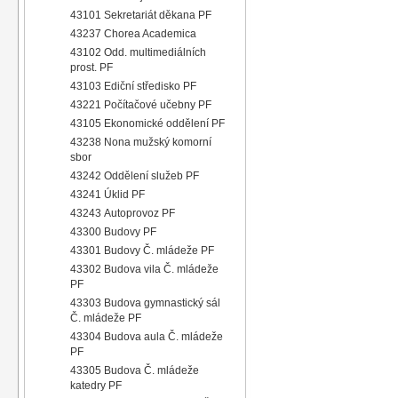
43101 Sekretariát děkana PF
43237 Chorea Academica
43102 Odd. multimediálních
prost. PF
43103 Ediční středisko PF
43221 Počítačové učebny PF
43105 Ekonomické oddělení PF
43238 Nona mužský komorní
sbor
43242 Oddělení služeb PF
43241 Úklid PF
43243 Autoprovoz PF
43300 Budovy PF
43301 Budovy Č. mládeže PF
43302 Budova vila Č. mládeže
PF
43303 Budova gymnastický sál
Č. mládeže PF
43304 Budova aula Č. mládeže
PF
43305 Budova Č. mládeže
katedry PF