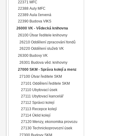
22371 MFC
22388 Auly MFC
22389 Aula červená
22390 Budova VIKS
26000 VK - Vědecká knihovna
26100 Útvar ředitele knihovny
26210 Oddělení zpracování fondů
26220 Oddělení služeb VK
26300 Budovy VK
26301 Budova věd. knihovny
27000 SKM - Správa kolejí a menz
27100 Útvar ředitele SKM
27101 Oddělení ředitele SKM
27110 Ubytovací úsek
27111 Ubytovací kancelář
27112 Správci kolejí
27113 Recepce kolejí
27114 Úklid kolejí
27120 Menzy, ekonomika provozu
27130 Technickoprovozní úsek
27300 Budovy SKM