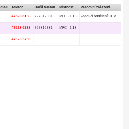
-mail
Telefon
Další telefon
Místnost
Pracovní zařazení
47528 6138
727812381
MFC - 1.13
vedoucí oddělení OCV
47528 6238
727812381
MFC - 1.13
47528 5756