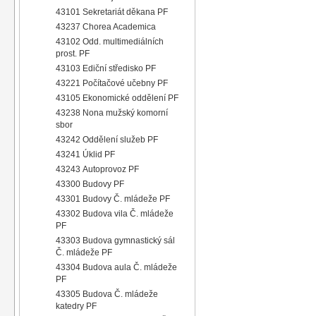
43101 Sekretariát děkana PF
43237 Chorea Academica
43102 Odd. multimediálních
prost. PF
43103 Ediční středisko PF
43221 Počítačové učebny PF
43105 Ekonomické oddělení PF
43238 Nona mužský komorní
sbor
43242 Oddělení služeb PF
43241 Úklid PF
43243 Autoprovoz PF
43300 Budovy PF
43301 Budovy Č. mládeže PF
43302 Budova vila Č. mládeže
PF
43303 Budova gymnastický sál
Č. mládeže PF
43304 Budova aula Č. mládeže
PF
43305 Budova Č. mládeže
katedry PF