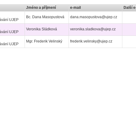
Jméno a příjmení
e-mail
Další e
Bc. Dana Masopustová
dana.masopustova@ujep.cz
lávání UJEP
Veronika Sládková
veronika.sladkova@ujep.cz
lávání UJEP
Mgr. Frederik Velinský
frederik.velinsky@ujep.cz
lávání UJEP