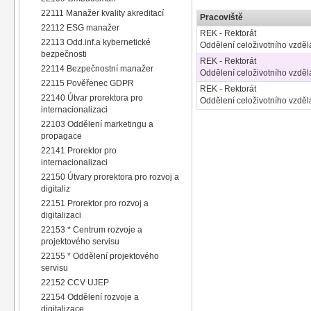
22111 Manažer kvality akreditací
Pracoviště
22112 ESG manažer
REK - Rektorát
22113 Odd.inf.a kybernetické
Oddělení celoživotního vzdě
bezpečnosti
REK - Rektorát
22114 Bezpečnostní manažer
Oddělení celoživotního vzdě
22115 Pověřenec GDPR
REK - Rektorát
22140 Útvar prorektora pro
Oddělení celoživotního vzdě
internacionalizaci
22103 Oddělení marketingu a
propagace
22141 Prorektor pro
internacionalizaci
22150 Útvary prorektora pro rozvoj a
digitaliz
22151 Prorektor pro rozvoj a
digitalizaci
22153 * Centrum rozvoje a
projektového servisu
22155 * Oddělení projektového
servisu
22152 CCV UJEP
22154 Oddělení rozvoje a
digitalizace