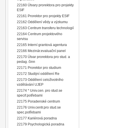
22160 Útvary prorektora pro projekty
ESIF
22161 Prorektor pro projekty ESIF
22162 Oddělení vědy a výzkumu
22163 Centrum transferu technologií
22164 Centrum projektového
servisu
22165 Interní grantová agentura
22166 Mezinár.evaluační panel
22170 Útvar prorektora pro stud. a
pedag. činn
22171 Prorektor pro studium
22172 Studijní oddělení Re
22173 Oddělení celoživotního
vzdělávání UJEP
22174 * Univ.cen. pro stud.se
specif.potřebami
22175 Poradenské centrum
22176 Univ.centr.pro stud.se
spec.potřebami
22177 Kariérová poradna
22179 Psychologická poradna