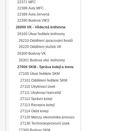
22371 MFC
22388 Auly MFC
22389 Aula červená
22390 Budova VIKS
26000 VK - Vědecká knihovna
26100 Útvar ředitele knihovny
26210 Oddělení zpracování fondů
26220 Oddělení služeb VK
26300 Budovy VK
26301 Budova věd. knihovny
27000 SKM - Správa kolejí a menz
27100 Útvar ředitele SKM
27101 Oddělení ředitele SKM
27110 Ubytovací úsek
27111 Ubytovací kancelář
27112 Správci kolejí
27113 Recepce kolejí
27114 Úklid kolejí
27120 Menzy, ekonomika provozu
27130 Technickoprovozní úsek
27300 Budovy SKM