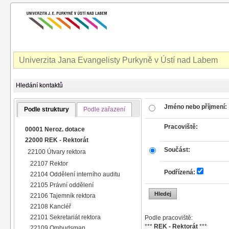
Univerzita Jana Evangelisty Purkyně v Ústí nad Labem
Hledání kontaktů
Jméno nebo příjmení:
Podle struktury
Podle zařazení
Pracoviště:
00001 Neroz. dotace
22000 REK - Rektorát
Součást:
22100 Útvary rektora
22107 Rektor
Podřízená:
22104 Oddělení interního auditu
22105 Právní oddělení
22106 Tajemník rektora
22108 Kancléř
22101 Sekretariát rektora
Podle pracoviště:
***
REK - Rektorát
***
22109 Ombudsman