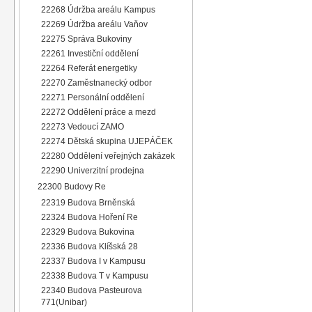
22268 Údržba areálu Kampus
22269 Údržba areálu Vaňov
22275 Správa Bukoviny
22261 Investiční oddělení
22264 Referát energetiky
22270 Zaměstnanecký odbor
22271 Personální oddělení
22272 Oddělení práce a mezd
22273 Vedoucí ZAMO
22274 Dětská skupina UJEPÁČEK
22280 Oddělení veřejných zakázek
22290 Univerzitní prodejna
22300 Budovy Re
22319 Budova Brněnská
22324 Budova Hoření Re
22329 Budova Bukovina
22336 Budova Klíšská 28
22337 Budova I v Kampusu
22338 Budova T v Kampusu
22340 Budova Pasteurova
771(Unibar)