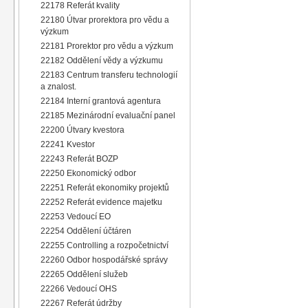
22178 Referát kvality
22180 Útvar prorektora pro vědu a
výzkum
22181 Prorektor pro vědu a výzkum
22182 Oddělení vědy a výzkumu
22183 Centrum transferu technologií
a znalost.
22184 Interní grantová agentura
22185 Mezinárodní evaluační panel
22200 Útvary kvestora
22241 Kvestor
22243 Referát BOZP
22250 Ekonomický odbor
22251 Referát ekonomiky projektů
22252 Referát evidence majetku
22253 Vedoucí EO
22254 Oddělení účtáren
22255 Controlling a rozpočetnictví
22260 Odbor hospodářské správy
22265 Oddělení služeb
22266 Vedoucí OHS
22267 Referát údržby