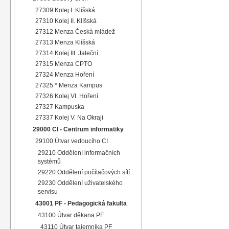
27309 Kolej I. Klíšská
27310 Kolej II. Klíšská
27312 Menza Česká mládež
27313 Menza Klíšská
27314 Kolej III. Jateční
27315 Menza CPTO
27324 Menza Hoření
27325 * Menza Kampus
27326 Kolej VI. Hoření
27327 Kampuska
27337 Kolej V. Na Okraji
29000 CI - Centrum informatiky
29100 Útvar vedoucího CI
29210 Oddělení informačních
systémů
29220 Oddělení počítačových sítí
29230 Oddělení uživatelského
servisu
43001 PF - Pedagogická fakulta
43100 Útvar děkana PF
43110 Útvar tajemníka PF