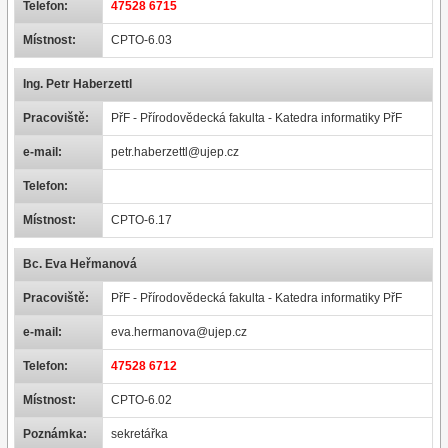
Telefon:
47528 6715
Místnost:
CPTO-6.03
Ing. Petr Haberzettl
Pracoviště:
PřF - Přírodovědecká fakulta - Katedra informatiky PřF
e-mail:
petr.haberzettl@ujep.cz
Telefon:
Místnost:
CPTO-6.17
Bc. Eva Heřmanová
Pracoviště:
PřF - Přírodovědecká fakulta - Katedra informatiky PřF
e-mail:
eva.hermanova@ujep.cz
Telefon:
47528 6712
Místnost:
CPTO-6.02
Poznámka:
sekretářka