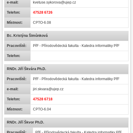
e-mail:
kvetuse.sykorova@ujep.cz
Telefon:
47528 6726
Místnost:
CPTO-6.08
Bc. Kristýna Šimůnková
Pracoviště:
PřF - Přírodovědecká fakulta - Katedra informatiky PřF
Telefon:
RNDr. Jiří Škvára Ph.D.
Pracoviště:
PřF - Přírodovědecká fakulta - Katedra informatiky PřF
e-mail:
jiri.skvara@ujep.cz
Telefon:
47528 6718
Místnost:
CPTO-6.04
RNDr. Jiří Škvor Ph.D.
Pracoviště:
PřF - Přírodovědecká fakulta - Katedra informatiky PřF