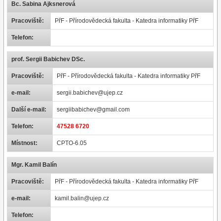
Bc. Sabina Ajksnerová
Pracoviště:
PřF - Přírodovědecká fakulta - Katedra informatiky PřF
Telefon:
prof. Sergii Babichev DSc.
Pracoviště:
PřF - Přírodovědecká fakulta - Katedra informatiky PřF
e-mail:
sergii.babichev@ujep.cz
Další e-mail:
sergiibabichev@gmail.com
Telefon:
47528 6720
Místnost:
CPTO-6.05
Mgr. Kamil Balín
Pracoviště:
PřF - Přírodovědecká fakulta - Katedra informatiky PřF
e-mail:
kamil.balin@ujep.cz
Telefon: