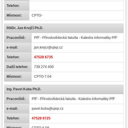
Telefon:
Místnost:
CPTO-
RNDr. Jan Krejčí Ph.D.
Pracoviště:
PřF - Přírodovědecká fakulta - Katedra informatiky PřF
e-mail:
jan.krejci@ujep.cz
Telefon:
47528 6735
Další telefon:
739 274 400
Místnost:
CPTO-7.04
Ing. Pavel Kuba Ph.D.
Pracoviště:
PřF - Přírodovědecká fakulta - Katedra informatiky PřF
e-mail:
pavel.kuba@ujep.cz
Telefon:
47528 6725