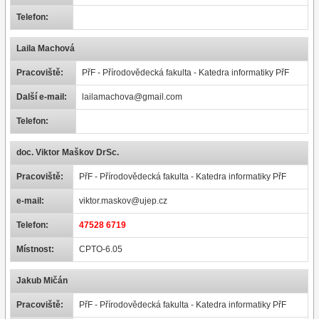
Telefon:
Laila Machová
Pracoviště:
PřF - Přírodovědecká fakulta - Katedra informatiky PřF
Další e-mail:
lailamachova@gmail.com
Telefon:
doc. Viktor Maškov DrSc.
Pracoviště:
PřF - Přírodovědecká fakulta - Katedra informatiky PřF
e-mail:
viktor.maskov@ujep.cz
Telefon:
47528 6719
Místnost:
CPTO-6.05
Jakub Mičán
Pracoviště:
PřF - Přírodovědecká fakulta - Katedra informatiky PřF