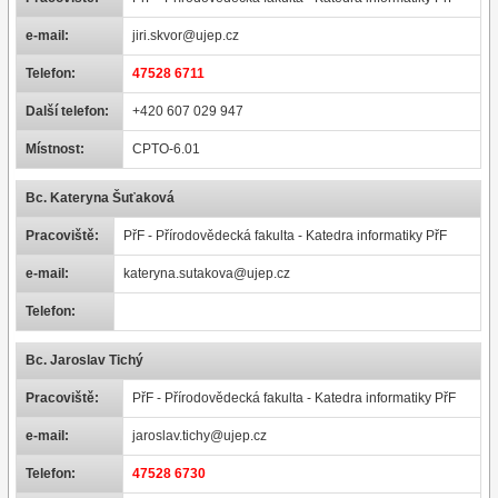
e-mail:
jiri.skvor@ujep.cz
Telefon:
47528 6711
Další telefon:
+420 607 029 947
Místnost:
CPTO-6.01
Bc. Kateryna Šuťaková
Pracoviště:
PřF - Přírodovědecká fakulta - Katedra informatiky PřF
e-mail:
kateryna.sutakova@ujep.cz
Telefon:
Bc. Jaroslav Tichý
Pracoviště:
PřF - Přírodovědecká fakulta - Katedra informatiky PřF
e-mail:
jaroslav.tichy@ujep.cz
Telefon:
47528 6730