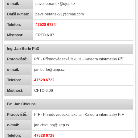
e-mail:
pavel.beranek@ujep.cz
Další e-mail:
pavelberanek91@gmail.com
Telefon:
47528 6724
Místnost:
CPTO-6.07
Ing. Jan Burle PhD
Pracoviště:
PřF - Přírodovědecká fakulta - Katedra informatiky PřF
e-mail:
jan.burle@ujep.cz
Telefon:
47528 6722
Místnost:
CPTO-6.06
Bc. Jan Chlouba
Pracoviště:
PřF - Přírodovědecká fakulta - Katedra informatiky PřF
e-mail:
jan.chlouba@ujep.cz
Telefon:
47528 6729