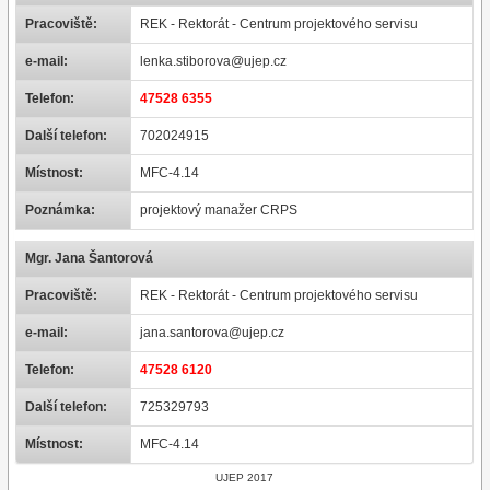
Pracoviště:
REK - Rektorát - Centrum projektového servisu
e-mail:
lenka.stiborova@ujep.cz
Telefon:
47528 6355
Další telefon:
702024915
Místnost:
MFC-4.14
Poznámka:
projektový manažer CRPS
Mgr. Jana Šantorová
Pracoviště:
REK - Rektorát - Centrum projektového servisu
e-mail:
jana.santorova@ujep.cz
Telefon:
47528 6120
Další telefon:
725329793
Místnost:
MFC-4.14
UJEP 2017