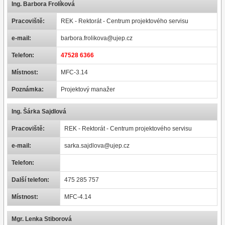
Ing. Barbora Frolíková
Pracoviště:
REK - Rektorát - Centrum projektového servisu
e-mail:
barbora.frolikova@ujep.cz
Telefon:
47528 6366
Místnost:
MFC-3.14
Poznámka:
Projektový manažer
Ing. Šárka Sajdlová
Pracoviště:
REK - Rektorát - Centrum projektového servisu
e-mail:
sarka.sajdlova@ujep.cz
Telefon:
Další telefon:
475 285 757
Místnost:
MFC-4.14
Mgr. Lenka Stiborová