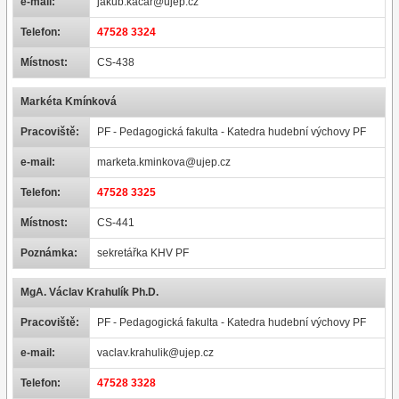
e-mail:
jakub.kacar@ujep.cz
Telefon:
47528 3324
Místnost:
CS-438
Markéta Kmínková
Pracoviště:
PF - Pedagogická fakulta - Katedra hudební výchovy PF
e-mail:
marketa.kminkova@ujep.cz
Telefon:
47528 3325
Místnost:
CS-441
Poznámka:
sekretářka KHV PF
MgA. Václav Krahulík Ph.D.
Pracoviště:
PF - Pedagogická fakulta - Katedra hudební výchovy PF
e-mail:
vaclav.krahulik@ujep.cz
Telefon:
47528 3328