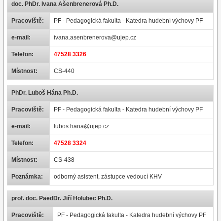
doc. PhDr. Ivana Ašenbrenerová Ph.D.
Pracoviště:
PF - Pedagogická fakulta - Katedra hudební výchovy PF
e-mail:
ivana.asenbrenerova@ujep.cz
Telefon:
47528 3326
Místnost:
CS-440
PhDr. Luboš Hána Ph.D.
Pracoviště:
PF - Pedagogická fakulta - Katedra hudební výchovy PF
e-mail:
lubos.hana@ujep.cz
Telefon:
47528 3324
Místnost:
CS-438
Poznámka:
odborný asistent, zástupce vedoucí KHV
prof. doc. PaedDr. Jiří Holubec Ph.D.
Pracoviště:
PF - Pedagogická fakulta - Katedra hudební výchovy PF