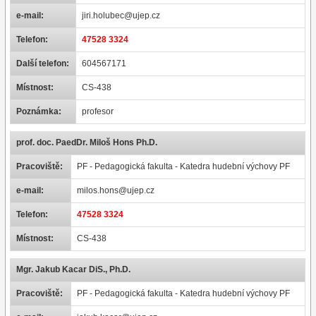
e-mail:
jiri.holubec@ujep.cz
Telefon:
47528 3324
Další telefon:
604567171
Místnost:
CS-438
Poznámka:
profesor
prof. doc. PaedDr. Miloš Hons Ph.D.
Pracoviště:
PF - Pedagogická fakulta - Katedra hudební výchovy PF
e-mail:
milos.hons@ujep.cz
Telefon:
47528 3324
Místnost:
CS-438
Mgr. Jakub Kacar DiS., Ph.D.
Pracoviště:
PF - Pedagogická fakulta - Katedra hudební výchovy PF