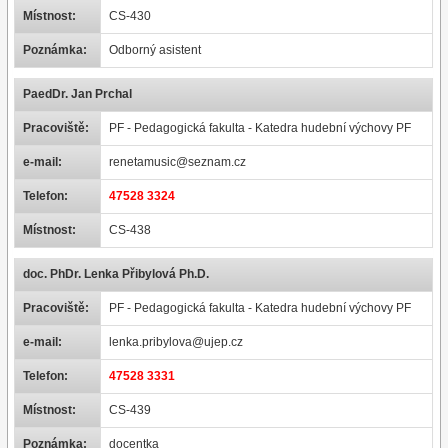
Místnost:
CS-430
Poznámka:
Odborný asistent
PaedDr. Jan Prchal
Pracoviště:
PF - Pedagogická fakulta - Katedra hudební výchovy PF
e-mail:
renetamusic@seznam.cz
Telefon:
47528 3324
Místnost:
CS-438
doc. PhDr. Lenka Přibylová Ph.D.
Pracoviště:
PF - Pedagogická fakulta - Katedra hudební výchovy PF
e-mail:
lenka.pribylova@ujep.cz
Telefon:
47528 3331
Místnost:
CS-439
Poznámka:
docentka