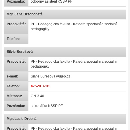
Poznámka:
odborný asistent KSSP PF
Mgr. Jana Brzobohatá
Pracoviště:
PF - Pedagogická fakulta - Katedra speciální a sociální
pedagogiky
Telefon:
Silvie Burešová
Pracoviště:
PF - Pedagogická fakulta - Katedra speciální a sociální
pedagogiky
e-mail:
Silvie.Buresova@ujep.cz
Telefon:
47528 3791
Místnost:
CN-3.40
Poznámka:
sekretářka KSSP PF
Mgr. Lucie Drobná
Pracoviště:
PF - Pedagogická fakulta - Katedra speciální a sociální