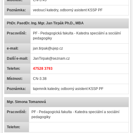
Místnost:
CN-3.43
Poznámka:
vedoucí katedry, odborný asistent KSSP PF
PhDr. PaedDr. Ing. Mgr. Jan Tirpák Ph.D., MBA
Pracoviště:
PF - Pedagogická fakulta - Katedra speciální a sociální
pedagogiky
e-mail:
jan.tirpak@ujep.cz
Další e-mail:
JanTirpak@seznam.cz
Telefon:
47528 3793
Místnost:
CN-3.38
Poznámka:
tajemník katedry, odborný asistent KSSP PF
Mgr. Simona Tomanová
Pracoviště:
PF - Pedagogická fakulta - Katedra speciální a sociální
pedagogiky
Telefon: