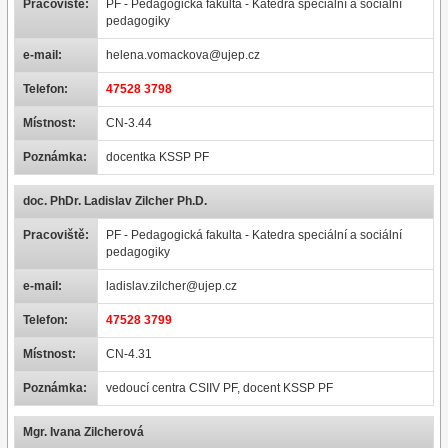
Pracoviště:
PF - Pedagogická fakulta - Katedra speciální a sociální
pedagogiky
e-mail:
helena.vomackova@ujep.cz
Telefon:
47528 3798
Místnost:
CN-3.44
Poznámka:
docentka KSSP PF
doc. PhDr. Ladislav Zilcher Ph.D.
Pracoviště:
PF - Pedagogická fakulta - Katedra speciální a sociální
pedagogiky
e-mail:
ladislav.zilcher@ujep.cz
Telefon:
47528 3799
Místnost:
CN-4.31
Poznámka:
vedoucí centra CSIIV PF, docent KSSP PF
Mgr. Ivana Zilcherová