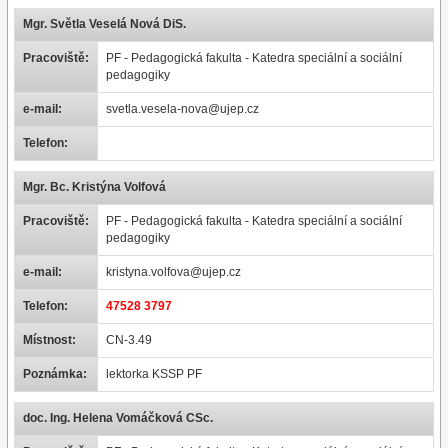
Mgr. Světla Veselá Nová DiS.
Pracoviště:
PF - Pedagogická fakulta - Katedra speciální a sociální
pedagogiky
e-mail:
svetla.vesela-nova@ujep.cz
Telefon:
Mgr. Bc. Kristýna Volfová
Pracoviště:
PF - Pedagogická fakulta - Katedra speciální a sociální
pedagogiky
e-mail:
kristyna.volfova@ujep.cz
Telefon:
47528 3797
Místnost:
CN-3.49
Poznámka:
lektorka KSSP PF
doc. Ing. Helena Vomáčková CSc.