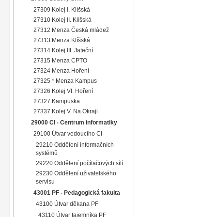
27309 Kolej I. Klíšská
27310 Kolej II. Klíšská
27312 Menza Česká mládež
27313 Menza Klíšská
27314 Kolej III. Jateční
27315 Menza CPTO
27324 Menza Hoření
27325 * Menza Kampus
27326 Kolej VI. Hoření
27327 Kampuska
27337 Kolej V. Na Okraji
29000 CI - Centrum informatiky
29100 Útvar vedoucího CI
29210 Oddělení informačních
systémů
29220 Oddělení počítačových sítí
29230 Oddělení uživatelského
servisu
43001 PF - Pedagogická fakulta
43100 Útvar děkana PF
43110 Útvar tajemníka PF