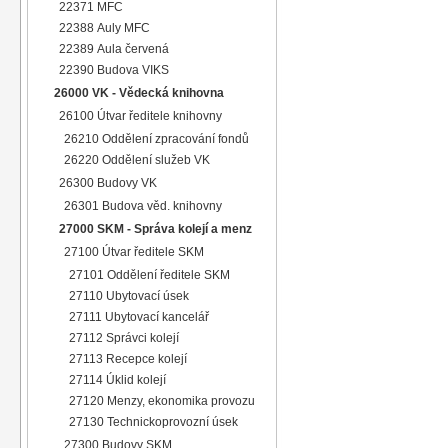
22371 MFC
22388 Auly MFC
22389 Aula červená
22390 Budova VIKS
26000 VK - Vědecká knihovna
26100 Útvar ředitele knihovny
26210 Oddělení zpracování fondů
26220 Oddělení služeb VK
26300 Budovy VK
26301 Budova věd. knihovny
27000 SKM - Správa kolejí a menz
27100 Útvar ředitele SKM
27101 Oddělení ředitele SKM
27110 Ubytovací úsek
27111 Ubytovací kancelář
27112 Správci kolejí
27113 Recepce kolejí
27114 Úklid kolejí
27120 Menzy, ekonomika provozu
27130 Technickoprovozní úsek
27300 Budovy SKM