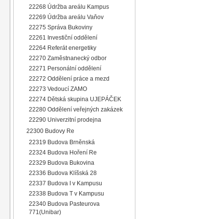
22268 Údržba areálu Kampus
22269 Údržba areálu Vaňov
22275 Správa Bukoviny
22261 Investiční oddělení
22264 Referát energetiky
22270 Zaměstnanecký odbor
22271 Personální oddělení
22272 Oddělení práce a mezd
22273 Vedoucí ZAMO
22274 Dětská skupina UJEPÁČEK
22280 Oddělení veřejných zakázek
22290 Univerzitní prodejna
22300 Budovy Re
22319 Budova Brněnská
22324 Budova Hoření Re
22329 Budova Bukovina
22336 Budova Klíšská 28
22337 Budova I v Kampusu
22338 Budova T v Kampusu
22340 Budova Pasteurova
771(Unibar)