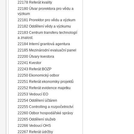
22178 Referát kvality
22180 Útvar prorektora pro vědu a
výzkum
22181 Prorektor pro vědu a výzkum
22182 Oddělení vědy a výzkumu
22183 Centrum transferu technologií
a znalost.
22184 Interní grantová agentura
22185 Mezinárodní evaluační panel
22200 Útvary kvestora
22241 Kvestor
22243 Referát BOZP
22250 Ekonomický odbor
22251 Referát ekonomiky projektů
22252 Referát evidence majetku
22253 Vedoucí EO
22254 Oddělení účtáren
22255 Controlling a rozpočetnictví
22260 Odbor hospodářské správy
22265 Oddělení služeb
22266 Vedoucí OHS
22267 Referát údržby