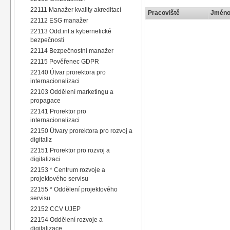
22111 Manažer kvality akreditací
Pracoviště
Jméno 
22112 ESG manažer
22113 Odd.inf.a kybernetické
bezpečnosti
22114 Bezpečnostní manažer
22115 Pověřenec GDPR
22140 Útvar prorektora pro
internacionalizaci
22103 Oddělení marketingu a
propagace
22141 Prorektor pro
internacionalizaci
22150 Útvary prorektora pro rozvoj a
digitaliz
22151 Prorektor pro rozvoj a
digitalizaci
22153 * Centrum rozvoje a
projektového servisu
22155 * Oddělení projektového
servisu
22152 CCV UJEP
22154 Oddělení rozvoje a
digitalizace