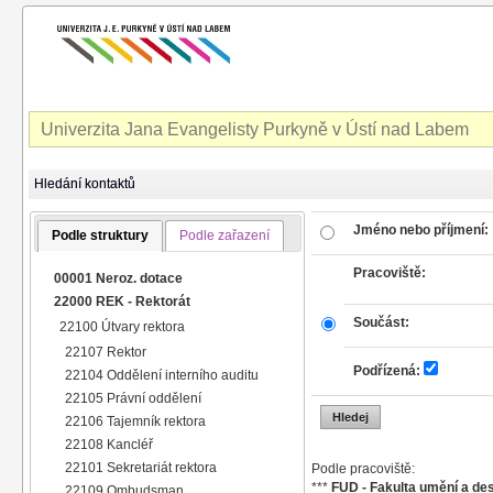
Univerzita Jana Evangelisty Purkyně v Ústí nad Labem
Hledání kontaktů
Jméno nebo příjmení:
Podle struktury
Podle zařazení
Pracoviště:
00001 Neroz. dotace
22000 REK - Rektorát
Součást:
22100 Útvary rektora
22107 Rektor
Podřízená:
22104 Oddělení interního auditu
22105 Právní oddělení
22106 Tajemník rektora
22108 Kancléř
22101 Sekretariát rektora
Podle pracoviště:
***
FUD - Fakulta umění a de
22109 Ombudsman