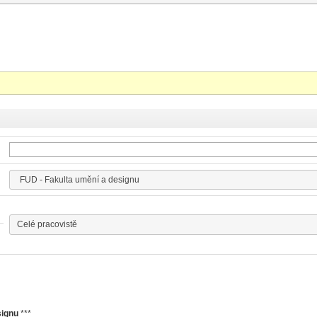
signu
***