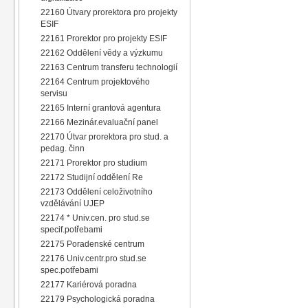
22160 Útvary prorektora pro projekty
ESIF
22161 Prorektor pro projekty ESIF
22162 Oddělení vědy a výzkumu
22163 Centrum transferu technologií
22164 Centrum projektového
servisu
22165 Interní grantová agentura
22166 Mezinár.evaluační panel
22170 Útvar prorektora pro stud. a
pedag. činn
22171 Prorektor pro studium
22172 Studijní oddělení Re
22173 Oddělení celoživotního
vzdělávání UJEP
22174 * Univ.cen. pro stud.se
specif.potřebami
22175 Poradenské centrum
22176 Univ.centr.pro stud.se
spec.potřebami
22177 Kariérová poradna
22179 Psychologická poradna