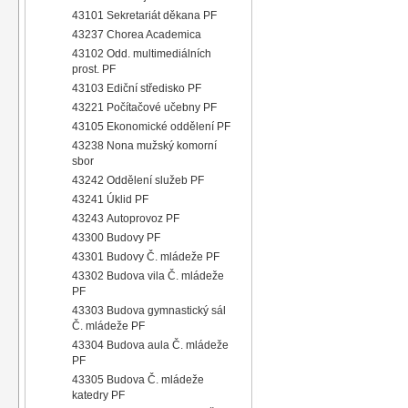
43101 Sekretariát děkana PF
43237 Chorea Academica
43102 Odd. multimediálních
prost. PF
43103 Ediční středisko PF
43221 Počítačové učebny PF
43105 Ekonomické oddělení PF
43238 Nona mužský komorní
sbor
43242 Oddělení služeb PF
43241 Úklid PF
43243 Autoprovoz PF
43300 Budovy PF
43301 Budovy Č. mládeže PF
43302 Budova vila Č. mládeže
PF
43303 Budova gymnastický sál
Č. mládeže PF
43304 Budova aula Č. mládeže
PF
43305 Budova Č. mládeže
katedry PF