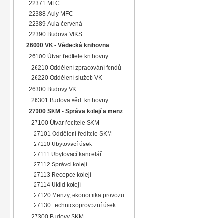
22371 MFC
22388 Auly MFC
22389 Aula červená
22390 Budova VIKS
26000 VK - Vědecká knihovna
26100 Útvar ředitele knihovny
26210 Oddělení zpracování fondů
26220 Oddělení služeb VK
26300 Budovy VK
26301 Budova věd. knihovny
27000 SKM - Správa kolejí a menz
27100 Útvar ředitele SKM
27101 Oddělení ředitele SKM
27110 Ubytovací úsek
27111 Ubytovací kancelář
27112 Správci kolejí
27113 Recepce kolejí
27114 Úklid kolejí
27120 Menzy, ekonomika provozu
27130 Technickoprovozní úsek
27300 Budovy SKM