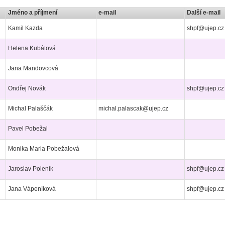
Jméno a příjmení
e-mail
Další e-mail
Kamil Kazda
shpf@ujep.cz
Helena Kubátová
Jana Mandovcová
Ondřej Novák
shpf@ujep.cz
Michal Palaščák
michal.palascak@ujep.cz
Pavel Pobežal
Monika Maria Pobežalová
Jaroslav Poleník
shpf@ujep.cz
Jana Vápeníková
shpf@ujep.cz