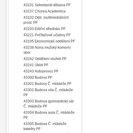
43101 Sekretariát děkana PF
43237 Chorea Academica
43102 Odd. multimediálních
prost. PF
43103 Ediční středisko PF
43221 Počítačové učebny PF
43105 Ekonomické oddělení PF
43238 Nona mužský komorní
sbor
43242 Oddělení služeb PF
43241 Úklid PF
43243 Autoprovoz PF
43300 Budovy PF
43301 Budovy Č. mládeže PF
43302 Budova vila Č. mládeže
PF
43303 Budova gymnastický sál
Č. mládeže PF
43304 Budova aula Č. mládeže
PF
43305 Budova Č. mládeže
katedry PF