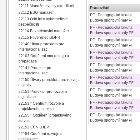
22111 Manažer kvality akreditací
Pracoviště
22112 ESG manažer
PF - Pedagogická fakulta
22113 Odd.inf.a kybernetické
Budova sportovní haly PF
bezpečnosti
PF - Pedagogická fakulta
22114 Bezpečnostní manažer
Budova sportovní haly PF
22115 Pověřenec GDPR
PF - Pedagogická fakulta
22140 Útvar prorektora pro
Budova sportovní haly PF
internacionalizaci
PF - Pedagogická fakulta
22103 Oddělení marketingu a
Budova sportovní haly PF
propagace
PF - Pedagogická fakulta
22141 Prorektor pro
Budova sportovní haly PF
internacionalizaci
PF - Pedagogická fakulta
22150 Útvary prorektora pro rozvoj a
Budova sportovní haly PF
digitaliz
PF - Pedagogická fakulta
22151 Prorektor pro rozvoj a
Budova sportovní haly PF
digitalizaci
PF - Pedagogická fakulta
22153 * Centrum rozvoje a
Budova sportovní haly PF
projektového servisu
PF - Pedagogická fakulta
22155 * Oddělení projektového
Budova sportovní haly PF
servisu
22152 CCV UJEP
22154 Oddělení rozvoje a
digitalizace