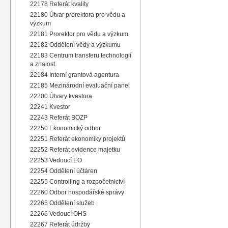
22178 Referát kvality
22180 Útvar prorektora pro vědu a
výzkum
22181 Prorektor pro vědu a výzkum
22182 Oddělení vědy a výzkumu
22183 Centrum transferu technologií
a znalost.
22184 Interní grantová agentura
22185 Mezinárodní evaluační panel
22200 Útvary kvestora
22241 Kvestor
22243 Referát BOZP
22250 Ekonomický odbor
22251 Referát ekonomiky projektů
22252 Referát evidence majetku
22253 Vedoucí EO
22254 Oddělení účtáren
22255 Controlling a rozpočetnictví
22260 Odbor hospodářské správy
22265 Oddělení služeb
22266 Vedoucí OHS
22267 Referát údržby