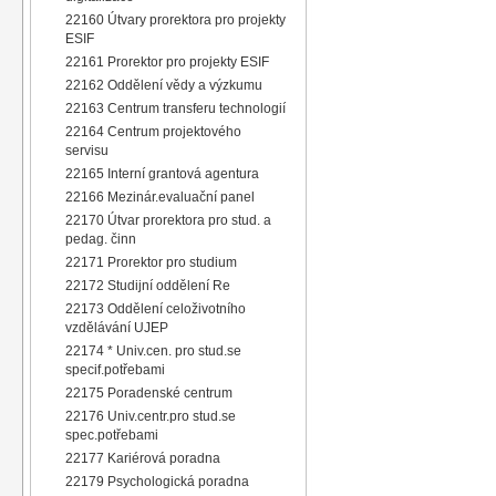
22160 Útvary prorektora pro projekty
ESIF
22161 Prorektor pro projekty ESIF
22162 Oddělení vědy a výzkumu
22163 Centrum transferu technologií
22164 Centrum projektového
servisu
22165 Interní grantová agentura
22166 Mezinár.evaluační panel
22170 Útvar prorektora pro stud. a
pedag. činn
22171 Prorektor pro studium
22172 Studijní oddělení Re
22173 Oddělení celoživotního
vzdělávání UJEP
22174 * Univ.cen. pro stud.se
specif.potřebami
22175 Poradenské centrum
22176 Univ.centr.pro stud.se
spec.potřebami
22177 Kariérová poradna
22179 Psychologická poradna