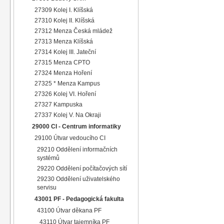
27309 Kolej I. Klíšská
27310 Kolej II. Klíšská
27312 Menza Česká mládež
27313 Menza Klíšská
27314 Kolej III. Jateční
27315 Menza CPTO
27324 Menza Hoření
27325 * Menza Kampus
27326 Kolej VI. Hoření
27327 Kampuska
27337 Kolej V. Na Okraji
29000 CI - Centrum informatiky
29100 Útvar vedoucího CI
29210 Oddělení informačních
systémů
29220 Oddělení počítačových sítí
29230 Oddělení uživatelského
servisu
43001 PF - Pedagogická fakulta
43100 Útvar děkana PF
43110 Útvar tajemníka PF