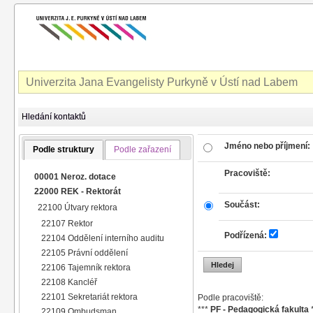
Univerzita Jana Evangelisty Purkyně v Ústí nad Labem
Hledání kontaktů
Jméno nebo příjmení:
Podle struktury
Podle zařazení
Pracoviště:
00001 Neroz. dotace
22000 REK - Rektorát
Součást:
22100 Útvary rektora
22107 Rektor
Podřízená:
22104 Oddělení interního auditu
22105 Právní oddělení
22106 Tajemník rektora
22108 Kancléř
22101 Sekretariát rektora
Podle pracoviště:
***
PF - Pedagogická fakulta
22109 Ombudsman