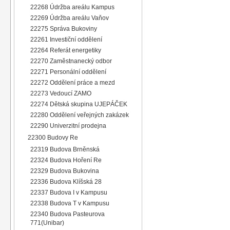
22268 Údržba areálu Kampus
22269 Údržba areálu Vaňov
22275 Správa Bukoviny
22261 Investiční oddělení
22264 Referát energetiky
22270 Zaměstnanecký odbor
22271 Personální oddělení
22272 Oddělení práce a mezd
22273 Vedoucí ZAMO
22274 Dětská skupina UJEPÁČEK
22280 Oddělení veřejných zakázek
22290 Univerzitní prodejna
22300 Budovy Re
22319 Budova Brněnská
22324 Budova Hoření Re
22329 Budova Bukovina
22336 Budova Klíšská 28
22337 Budova I v Kampusu
22338 Budova T v Kampusu
22340 Budova Pasteurova
771(Unibar)