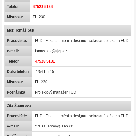
Telefon:
47528 5124
Místnost:
FU-230
Mgr. Tomáš Suk
Pracoviště:
FUD - Fakulta umění a designu - sekretariát děkana FUD
e-mail:
tomas.suk@ujep.cz
Telefon:
47528 5131
Další telefon:
775615515
Místnost:
FU-230
Poznámka:
Projektový manažer FUD
Zita Šauerová
Pracoviště:
FUD - Fakulta umění a designu - sekretariát děkana FUD
e-mail:
zita.sauerova@ujep.cz