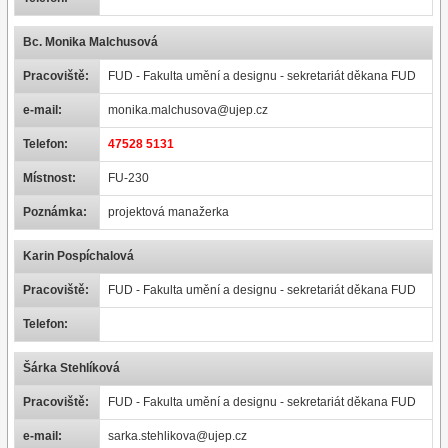
Bc. Monika Malchusová
Pracoviště:
FUD - Fakulta umění a designu - sekretariát děkana FUD
e-mail:
monika.malchusova@ujep.cz
Telefon:
47528 5131
Místnost:
FU-230
Poznámka:
projektová manažerka
Karin Pospíchalová
Pracoviště:
FUD - Fakulta umění a designu - sekretariát děkana FUD
Telefon:
Šárka Stehlíková
Pracoviště:
FUD - Fakulta umění a designu - sekretariát děkana FUD
e-mail:
sarka.stehlikova@ujep.cz