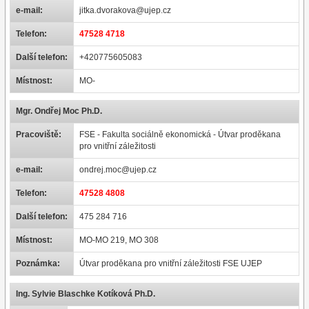
e-mail:
jitka.dvorakova@ujep.cz
Telefon:
47528 4718
Další telefon:
+420775605083
Místnost:
MO-
Mgr. Ondřej Moc Ph.D.
Pracoviště:
FSE - Fakulta sociálně ekonomická - Útvar proděkana
pro vnitřní záležitosti
e-mail:
ondrej.moc@ujep.cz
Telefon:
47528 4808
Další telefon:
475 284 716
Místnost:
MO-MO 219, MO 308
Poznámka:
Útvar proděkana pro vnitřní záležitosti FSE UJEP
Ing. Sylvie Blaschke Kotíková Ph.D.