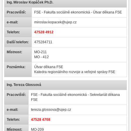
Ing. Miroslav Kopáček Ph.D.
Pracoviště:
FSE - Fakulta sociálně ekonomická - Útvar děkana FSE
e-mail:
miroslav.kopacek@ujep.cz
Telefon:
47528 4912
Další telefon:
475284711
Místnost:
MO-211
MO - 412
Poznámka:
Útvar děkana FSE
Katedra regionálního rozvoje a veřejné správy FSE
Ing. Tereza Glossová
Pracoviště:
FSE - Fakulta sociálně ekonomická - Sekretariát děkana
FSE
e-mail:
tereza.glossova@ujep.cz
Telefon:
47528 4708
Místnost:
MO-209