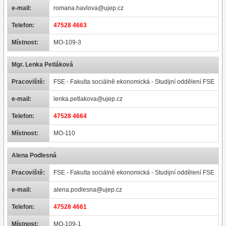
e-mail:
romana.havlova@ujep.cz
Telefon:
47528 4663
Místnost:
MO-109-3
Mgr. Lenka Petláková
Pracoviště:
FSE - Fakulta sociálně ekonomická - Studijní oddělení FSE
e-mail:
lenka.petlakova@ujep.cz
Telefon:
47528 4664
Místnost:
MO-110
Alena Podlesná
Pracoviště:
FSE - Fakulta sociálně ekonomická - Studijní oddělení FSE
e-mail:
alena.podlesna@ujep.cz
Telefon:
47528 4661
Místnost:
MO-109-1