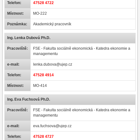
Telefon:
47528 4722
Místnost:
MO-222
Poznámka:
Akademický pracovník
Ing. Lenka Dubová Ph.D.
Pracoviště:
FSE - Fakulta sociálně ekonomická - Katedra ekonomie a
managementu
e-mail:
lenka.dubova@ujep.cz
Telefon:
47528 4914
Místnost:
MO-414
Ing. Eva Fuchsová Ph.D.
Pracoviště:
FSE - Fakulta sociálně ekonomická - Katedra ekonomie a
managementu
e-mail:
eva.fuchsova@ujep.cz
Telefon:
47528 4727