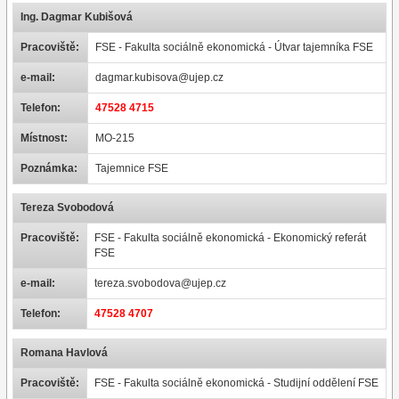
Ing. Dagmar Kubišová
Pracoviště:
FSE - Fakulta sociálně ekonomická - Útvar tajemníka FSE
e-mail:
dagmar.kubisova@ujep.cz
Telefon:
47528 4715
Místnost:
MO-215
Poznámka:
Tajemnice FSE
Tereza Svobodová
Pracoviště:
FSE - Fakulta sociálně ekonomická - Ekonomický referát
FSE
e-mail:
tereza.svobodova@ujep.cz
Telefon:
47528 4707
Romana Havlová
Pracoviště:
FSE - Fakulta sociálně ekonomická - Studijní oddělení FSE