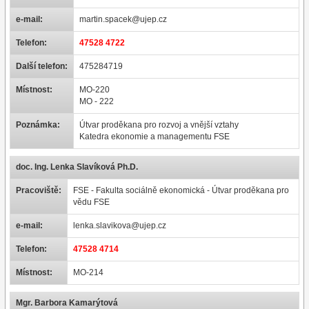
e-mail:
martin.spacek@ujep.cz
Telefon:
47528 4722
Další telefon:
475284719
Místnost:
MO-220
MO - 222
Poznámka:
Útvar proděkana pro rozvoj a vnější vztahy
Katedra ekonomie a managementu FSE
doc. Ing. Lenka Slavíková Ph.D.
Pracoviště:
FSE - Fakulta sociálně ekonomická - Útvar proděkana pro
vědu FSE
e-mail:
lenka.slavikova@ujep.cz
Telefon:
47528 4714
Místnost:
MO-214
Mgr. Barbora Kamarýtová