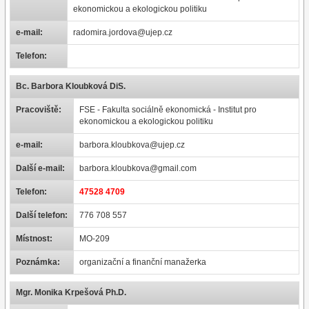
ekonomickou a ekologickou politiku
e-mail:
radomira.jordova@ujep.cz
Telefon:
Bc. Barbora Kloubková DiS.
Pracoviště:
FSE - Fakulta sociálně ekonomická - Institut pro
ekonomickou a ekologickou politiku
e-mail:
barbora.kloubkova@ujep.cz
Další e-mail:
barbora.kloubkova@gmail.com
Telefon:
47528 4709
Další telefon:
776 708 557
Místnost:
MO-209
Poznámka:
organizační a finanční manažerka
Mgr. Monika Krpešová Ph.D.