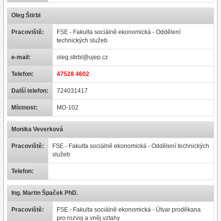
Oleg Štirbl
Pracoviště:
FSE - Fakulta sociálně ekonomická - Oddělení
technických služeb
e-mail:
oleg.stirbl@ujep.cz
Telefon:
47528 4602
Další telefon:
724031417
Místnost:
MO-102
Monika Veverková
Pracoviště:
FSE - Fakulta sociálně ekonomická - Oddělení technických
služeb
Telefon:
Ing. Martin Špaček PhD.
Pracoviště:
FSE - Fakulta sociálně ekonomická - Útvar proděkana
pro rozvoj a vněj.vztahy