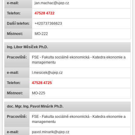
e-mail:
jan.machac@ujep.cz
Telefon:
47528 4722
Další telefon:
+420737366623
Místnost:
MO-222
Ing. Libor Měsíček Ph.D.
Pracoviště:
FSE - Fakulta sociálně ekonomická - Katedra ekonomie a
managementu
e-mail:
l.mesicek@ujep.cz
Telefon:
47528 4725
Místnost:
MO-225
doc. Mgr. Ing. Pavol Minárik Ph.D.
Pracoviště:
FSE - Fakulta sociálně ekonomická - Katedra ekonomie a
managementu
e-mail:
pavol.minarik@ujep.cz