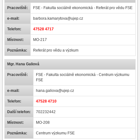
Pracoviště:
FSE - Fakulta sociálně ekonomická - Referát pro vědu FSE
e-mail:
barbora.kamarytova@ujep.cz
Telefon:
47528 4717
Místnost:
MO-217
Poznámka:
Referát pro vědu a výzkum
Mgr. Hana Galiová
Pracoviště:
FSE - Fakulta sociálně ekonomická - Centrum výzkumu
FSE
e-mail:
hana.galiova@ujep.cz
Telefon:
47528 4710
Další telefon:
702232442
Místnost:
MO-208
Poznámka:
Centrum výzkumu FSE