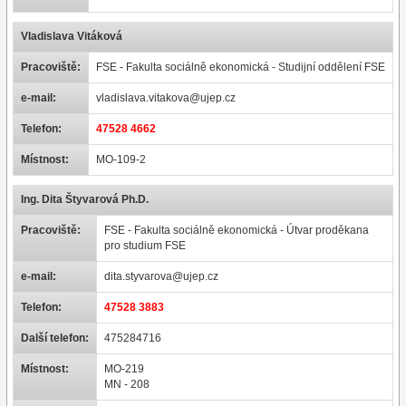
Vladislava Vitáková
Pracoviště:
FSE - Fakulta sociálně ekonomická - Studijní oddělení FSE
e-mail:
vladislava.vitakova@ujep.cz
Telefon:
47528 4662
Místnost:
MO-109-2
Ing. Dita Štyvarová Ph.D.
Pracoviště:
FSE - Fakulta sociálně ekonomická - Útvar proděkana
pro studium FSE
e-mail:
dita.styvarova@ujep.cz
Telefon:
47528 3883
Další telefon:
475284716
Místnost:
MO-219
MN - 208