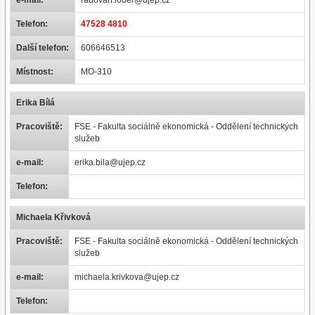
e-mail:
radovan.loder@ujep.cz
Telefon:
47528 4810
Další telefon:
606646513
Místnost:
MO-310
Erika Bílá
Pracoviště:
FSE - Fakulta sociálně ekonomická - Oddělení technických
služeb
e-mail:
erika.bila@ujep.cz
Telefon:
Michaela Křivková
Pracoviště:
FSE - Fakulta sociálně ekonomická - Oddělení technických
služeb
e-mail:
michaela.krivkova@ujep.cz
Telefon: