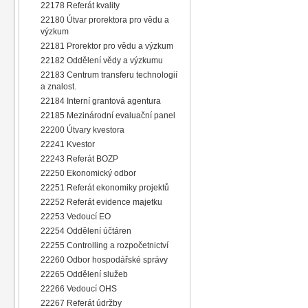
22178 Referát kvality
22180 Útvar prorektora pro vědu a
výzkum
22181 Prorektor pro vědu a výzkum
22182 Oddělení vědy a výzkumu
22183 Centrum transferu technologií
a znalost.
22184 Interní grantová agentura
22185 Mezinárodní evaluační panel
22200 Útvary kvestora
22241 Kvestor
22243 Referát BOZP
22250 Ekonomický odbor
22251 Referát ekonomiky projektů
22252 Referát evidence majetku
22253 Vedoucí EO
22254 Oddělení účtáren
22255 Controlling a rozpočetnictví
22260 Odbor hospodářské správy
22265 Oddělení služeb
22266 Vedoucí OHS
22267 Referát údržby