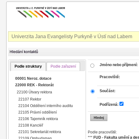
Univerzita Jana Evangelisty Purkyně v Ústí nad Labem
Hledání kontaktů
Jméno nebo příjmení:
Podle struktury
Podle zařazení
Pracoviště:
00001 Neroz. dotace
22000 REK - Rektorát
Součást:
22100 Útvary rektora
22107 Rektor
Podřízená:
22104 Oddělení interního auditu
22105 Právní oddělení
22106 Tajemník rektora
22108 Kancléř
22101 Sekretariát rektora
Podle pracoviště:
***
FUD - Fakulta umění a de
22109 Ombudsman