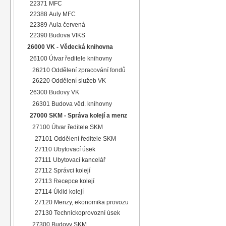
22371 MFC
22388 Auly MFC
22389 Aula červená
22390 Budova VIKS
26000 VK - Vědecká knihovna
26100 Útvar ředitele knihovny
26210 Oddělení zpracování fondů
26220 Oddělení služeb VK
26300 Budovy VK
26301 Budova věd. knihovny
27000 SKM - Správa kolejí a menz
27100 Útvar ředitele SKM
27101 Oddělení ředitele SKM
27110 Ubytovací úsek
27111 Ubytovací kancelář
27112 Správci kolejí
27113 Recepce kolejí
27114 Úklid kolejí
27120 Menzy, ekonomika provozu
27130 Technickoprovozní úsek
27300 Budovy SKM