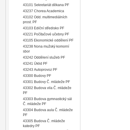
43101 Sekretariát děkana PF
43237 Chorea Academica
43102 Odd. multimediálních
prost. PF
43103 Ediční středisko PF
43221 Počítačové učebny PF
43105 Ekonomické oddělení PF
43238 Nona mužský komorní
sbor
43242 Oddělení služeb PF
43241 Úklid PF
43243 Autoprovoz PF
43300 Budovy PF
43301 Budovy Č. mládeže PF
43302 Budova vila Č. mládeže
PF
43303 Budova gymnastický sál
Č. mládeže PF
43304 Budova aula Č. mládeže
PF
43305 Budova Č. mládeže
katedry PF