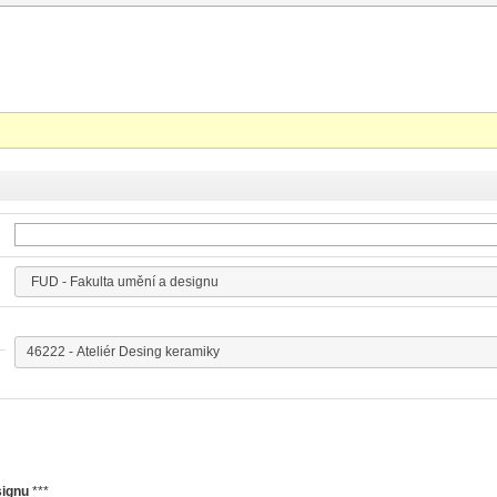
signu
***