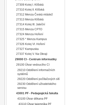
27309 Kolej I. Klíšská
27310 Kolej II. Klíšská
27312 Menza Česká mládež
27313 Menza Klíšská
27314 Kolej III. Jateční
27315 Menza CPTO
27324 Menza Hoření
27325 * Menza Kampus
27326 Kolej VI. Hoření
27327 Kampuska
27337 Kolej V. Na Okraji
29000 CI - Centrum informatiky
29100 Útvar vedoucího CI
29210 Oddělení informačních
systémů
29220 Oddělení počítačových sítí
29230 Oddělení uživatelského
servisu
43001 PF - Pedagogická fakulta
43100 Útvar děkana PF
43110 Útvar tajemníka PF