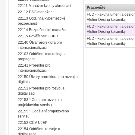
22111 Manažer kvality akreditací
Pracoviště
22112 ESG manažer
FUD - Fakulta umění a desig
22113 Odd.inf.a kybernetické
Ateliér Desing keramiky
bezpečnosti
FUD - Fakulta umění a desig
22114 Bezpečnostní manažer
Ateliér Desing keramiky
22115 Pověřenec GDPR
FUD - Fakulta umění a desig
22140 Útvar prorektora pro
Ateliér Desing keramiky
internacionalizaci
22103 Oddělení marketingu a
propagace
22141 Prorektor pro
internacionalizaci
22150 Útvary prorektora pro rozvoj a
digitaliz
22151 Prorektor pro rozvoj a
digitalizaci
22153 * Centrum rozvoje a
projektového servisu
22155 * Oddělení projektového
servisu
22152 CCV UJEP
22154 Oddělení rozvoje a
digitalizace