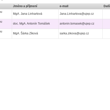
Jméno a příjmení
e-mail
Dalš
nu
MgA. Jana Linhartová
Jana.Linhartova@ujep.cz
nu
doc. MgA. Antonín Tomášek
antonin.tomasek@ujep.cz
nu
MgA. Šárka Zíková
sarka.zikova@ujep.cz