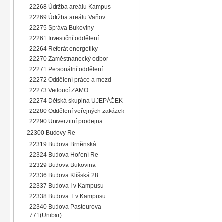
22268 Údržba areálu Kampus
22269 Údržba areálu Vaňov
22275 Správa Bukoviny
22261 Investiční oddělení
22264 Referát energetiky
22270 Zaměstnanecký odbor
22271 Personální oddělení
22272 Oddělení práce a mezd
22273 Vedoucí ZAMO
22274 Dětská skupina UJEPÁČEK
22280 Oddělení veřejných zakázek
22290 Univerzitní prodejna
22300 Budovy Re
22319 Budova Brněnská
22324 Budova Hoření Re
22329 Budova Bukovina
22336 Budova Klíšská 28
22337 Budova I v Kampusu
22338 Budova T v Kampusu
22340 Budova Pasteurova
771(Unibar)