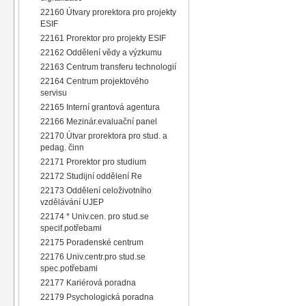
22160 Útvary prorektora pro projekty
ESIF
22161 Prorektor pro projekty ESIF
22162 Oddělení vědy a výzkumu
22163 Centrum transferu technologií
22164 Centrum projektového
servisu
22165 Interní grantová agentura
22166 Mezinár.evaluační panel
22170 Útvar prorektora pro stud. a
pedag. činn
22171 Prorektor pro studium
22172 Studijní oddělení Re
22173 Oddělení celoživotního
vzdělávání UJEP
22174 * Univ.cen. pro stud.se
specif.potřebami
22175 Poradenské centrum
22176 Univ.centr.pro stud.se
spec.potřebami
22177 Kariérová poradna
22179 Psychologická poradna