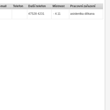
-mail
Telefon
Další telefon
Místnost
Pracovní zařazení
47528 4231
- 4.11
asistentka děkana