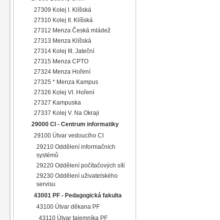
27309 Kolej I. Klíšská
27310 Kolej II. Klíšská
27312 Menza Česká mládež
27313 Menza Klíšská
27314 Kolej III. Jateční
27315 Menza CPTO
27324 Menza Hoření
27325 * Menza Kampus
27326 Kolej VI. Hoření
27327 Kampuska
27337 Kolej V. Na Okraji
29000 CI - Centrum informatiky
29100 Útvar vedoucího CI
29210 Oddělení informačních
systémů
29220 Oddělení počítačových sítí
29230 Oddělení uživatelského
servisu
43001 PF - Pedagogická fakulta
43100 Útvar děkana PF
43110 Útvar tajemníka PF