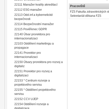
22111 Manažer kvality akreditací
Pracoviště
22112 ESG manažer
FZS Fakulta zdravotnických st
22113 Odd.inf.a kybernetické
Sekretariát děkana FZS
bezpečnosti
22114 Bezpečnostní manažer
22115 Pověřenec GDPR
22140 Útvar prorektora pro
internacionalizaci
22103 Oddělení marketingu a
propagace
22141 Prorektor pro
internacionalizaci
22150 Útvary prorektora pro rozvoj a
digitaliz
22151 Prorektor pro rozvoj a
digitalizaci
22153 * Centrum rozvoje a
projektového servisu
22155 * Oddělení projektového
servisu
22152 CCV UJEP
22154 Oddělení rozvoje a
digitalizace