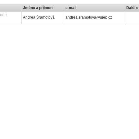
Jméno a příjmení
e-mail
Další e
udií
Andrea Šramotová
andrea.sramotova@ujep.cz