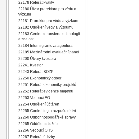
22178 Referát kvality
22180 Útvar prorektora pro vědu a
výzkum
22181 Prorektor pro vědu a výzkum
22182 Oddělení vědy a výzkumu
22183 Centrum transferu technologií
a znalost.
22184 Interní grantová agentura
22185 Mezinárodní evaluační panel
22200 Útvary kvestora
22241 Kvestor
22243 Referát BOZP
22250 Ekonomický odbor
22251 Referát ekonomiky projektů
22252 Referát evidence majetku
22253 Vedoucí EO
22254 Oddělení účtáren
22255 Controlling a rozpočetnictví
22260 Odbor hospodářské správy
22265 Oddělení služeb
22266 Vedoucí OHS
22267 Referát údržby