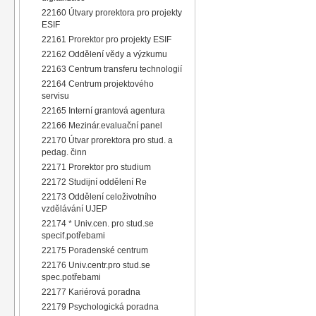
22160 Útvary prorektora pro projekty
ESIF
22161 Prorektor pro projekty ESIF
22162 Oddělení vědy a výzkumu
22163 Centrum transferu technologií
22164 Centrum projektového
servisu
22165 Interní grantová agentura
22166 Mezinár.evaluační panel
22170 Útvar prorektora pro stud. a
pedag. činn
22171 Prorektor pro studium
22172 Studijní oddělení Re
22173 Oddělení celoživotního
vzdělávání UJEP
22174 * Univ.cen. pro stud.se
specif.potřebami
22175 Poradenské centrum
22176 Univ.centr.pro stud.se
spec.potřebami
22177 Kariérová poradna
22179 Psychologická poradna