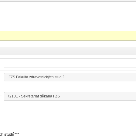
h studií
***