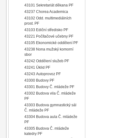
43101 Sekretariát děkana PF
43237 Chorea Academica
43102 Odd. multimediálních
prost. PF
43103 Ediční středisko PF
43221 Počítačové učebny PF
43105 Ekonomické oddělení PF
43238 Nona mužský komorní
sbor
43242 Oddělení služeb PF
43241 Úklid PF
43243 Autoprovoz PF
43300 Budovy PF
43301 Budovy Č. mládeže PF
43302 Budova vila Č. mládeže
PF
43303 Budova gymnastický sál
Č. mládeže PF
43304 Budova aula Č. mládeže
PF
43305 Budova Č. mládeže
katedry PF