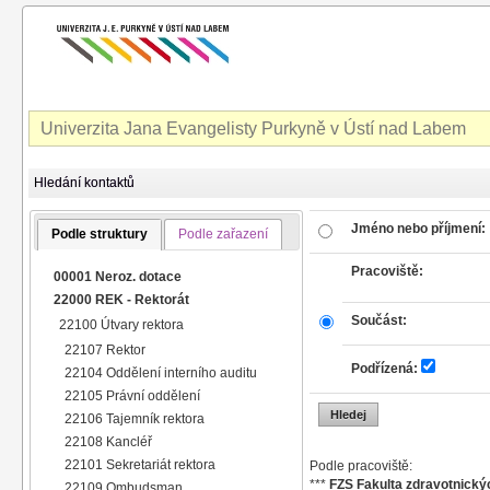
Univerzita Jana Evangelisty Purkyně v Ústí nad Labem
Hledání kontaktů
Jméno nebo příjmení:
Podle struktury
Podle zařazení
Pracoviště:
00001 Neroz. dotace
22000 REK - Rektorát
Součást:
22100 Útvary rektora
22107 Rektor
Podřízená:
22104 Oddělení interního auditu
22105 Právní oddělení
22106 Tajemník rektora
22108 Kancléř
22101 Sekretariát rektora
Podle pracoviště:
***
FZS Fakulta zdravotnickýc
22109 Ombudsman