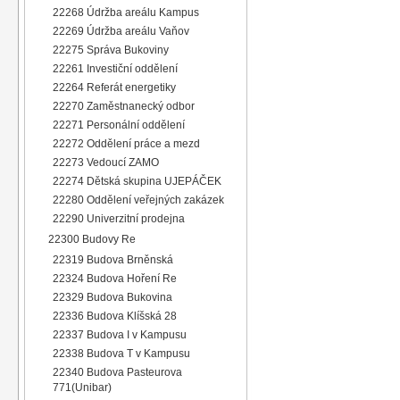
22268 Údržba areálu Kampus
22269 Údržba areálu Vaňov
22275 Správa Bukoviny
22261 Investiční oddělení
22264 Referát energetiky
22270 Zaměstnanecký odbor
22271 Personální oddělení
22272 Oddělení práce a mezd
22273 Vedoucí ZAMO
22274 Dětská skupina UJEPÁČEK
22280 Oddělení veřejných zakázek
22290 Univerzitní prodejna
22300 Budovy Re
22319 Budova Brněnská
22324 Budova Hoření Re
22329 Budova Bukovina
22336 Budova Klíšská 28
22337 Budova I v Kampusu
22338 Budova T v Kampusu
22340 Budova Pasteurova
771(Unibar)