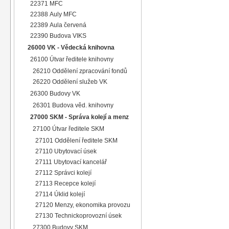
22371 MFC
22388 Auly MFC
22389 Aula červená
22390 Budova VIKS
26000 VK - Vědecká knihovna
26100 Útvar ředitele knihovny
26210 Oddělení zpracování fondů
26220 Oddělení služeb VK
26300 Budovy VK
26301 Budova věd. knihovny
27000 SKM - Správa kolejí a menz
27100 Útvar ředitele SKM
27101 Oddělení ředitele SKM
27110 Ubytovací úsek
27111 Ubytovací kancelář
27112 Správci kolejí
27113 Recepce kolejí
27114 Úklid kolejí
27120 Menzy, ekonomika provozu
27130 Technickoprovozní úsek
27300 Budovy SKM