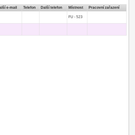
alší e-mail
Telefon
Další telefon
Místnost
Pracovní zařazení
FU - 523