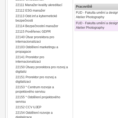
22111 Manažer kvality akreditací
Pracoviště
22112 ESG manažer
FUD - Fakulta umění a desig
22113 Odd.inf.a kybernetické
Atelier Photography
bezpečnosti
FUD - Fakulta umění a desig
22114 Bezpečnostní manažer
Atelier Photography
22115 Pověřenec GDPR
22140 Útvar prorektora pro
internacionalizaci
22103 Oddělení marketingu a
propagace
22141 Prorektor pro
internacionalizaci
22150 Útvary prorektora pro rozvoj a
digitaliz
22151 Prorektor pro rozvoj a
digitalizaci
22153 * Centrum rozvoje a
projektového servisu
22155 * Oddělení projektového
servisu
22152 CCV UJEP
22154 Oddělení rozvoje a
digitalizace