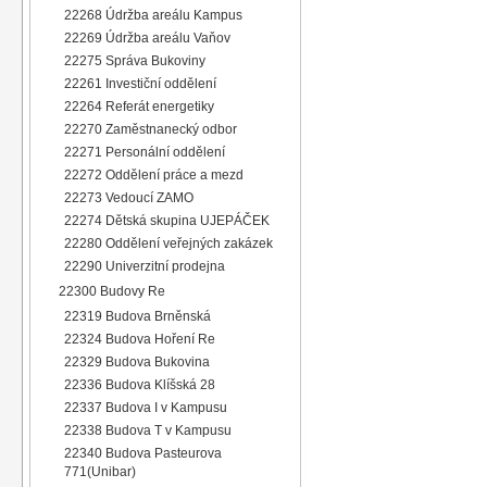
22268 Údržba areálu Kampus
22269 Údržba areálu Vaňov
22275 Správa Bukoviny
22261 Investiční oddělení
22264 Referát energetiky
22270 Zaměstnanecký odbor
22271 Personální oddělení
22272 Oddělení práce a mezd
22273 Vedoucí ZAMO
22274 Dětská skupina UJEPÁČEK
22280 Oddělení veřejných zakázek
22290 Univerzitní prodejna
22300 Budovy Re
22319 Budova Brněnská
22324 Budova Hoření Re
22329 Budova Bukovina
22336 Budova Klíšská 28
22337 Budova I v Kampusu
22338 Budova T v Kampusu
22340 Budova Pasteurova
771(Unibar)