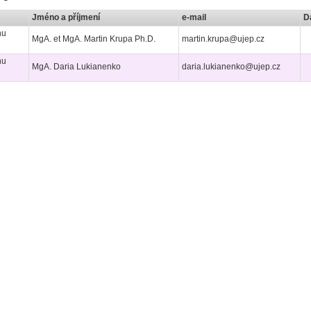
Jméno a příjmení
e-mail
D
nu
MgA. et MgA. Martin Krupa Ph.D.
martin.krupa@ujep.cz
nu
MgA. Daria Lukianenko
daria.lukianenko@ujep.cz