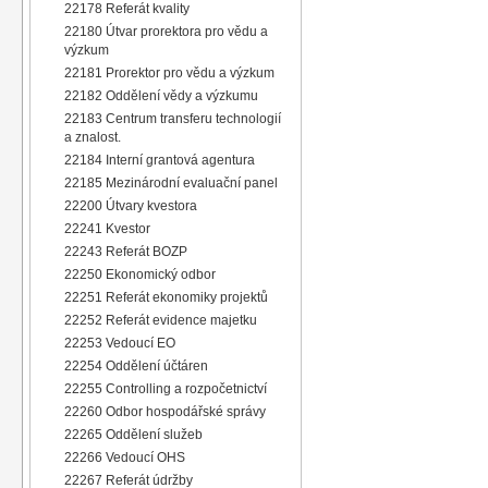
22178 Referát kvality
22180 Útvar prorektora pro vědu a
výzkum
22181 Prorektor pro vědu a výzkum
22182 Oddělení vědy a výzkumu
22183 Centrum transferu technologií
a znalost.
22184 Interní grantová agentura
22185 Mezinárodní evaluační panel
22200 Útvary kvestora
22241 Kvestor
22243 Referát BOZP
22250 Ekonomický odbor
22251 Referát ekonomiky projektů
22252 Referát evidence majetku
22253 Vedoucí EO
22254 Oddělení účtáren
22255 Controlling a rozpočetnictví
22260 Odbor hospodářské správy
22265 Oddělení služeb
22266 Vedoucí OHS
22267 Referát údržby