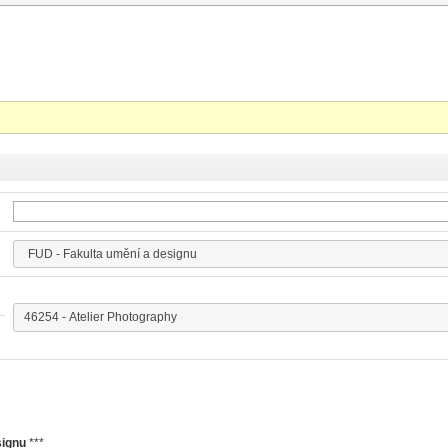
signu
***