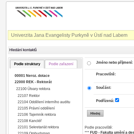
Univerzita Jana Evangelisty Purkyně v Ústí nad Labem
Hledání kontaktů
Jméno nebo příjmení:
Podle struktury
Podle zařazení
Pracoviště:
00001 Neroz. dotace
22000 REK - Rektorát
Součást:
22100 Útvary rektora
22107 Rektor
Podřízená:
22104 Oddělení interního auditu
22105 Právní oddělení
22106 Tajemník rektora
22108 Kancléř
22101 Sekretariát rektora
Podle pracoviště:
***
FUD - Fakulta umění a de
22109 Ombudsman