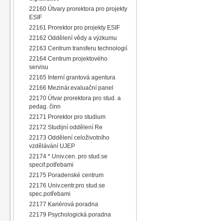
22160 Útvary prorektora pro projekty
ESIF
22161 Prorektor pro projekty ESIF
22162 Oddělení vědy a výzkumu
22163 Centrum transferu technologií
22164 Centrum projektového
servisu
22165 Interní grantová agentura
22166 Mezinár.evaluační panel
22170 Útvar prorektora pro stud. a
pedag. činn
22171 Prorektor pro studium
22172 Studijní oddělení Re
22173 Oddělení celoživotního
vzdělávání UJEP
22174 * Univ.cen. pro stud.se
specif.potřebami
22175 Poradenské centrum
22176 Univ.centr.pro stud.se
spec.potřebami
22177 Kariérová poradna
22179 Psychologická poradna