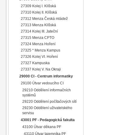
27309 Kolej I. Klíšská
27310 Kolej II. Klíšská
27312 Menza Česká mládež
27313 Menza Klíšská
27314 Kolej III. Jateční
27315 Menza CPTO
27324 Menza Hoření
27325 * Menza Kampus
27326 Kolej VI. Hoření
27327 Kampuska
27337 Kolej V. Na Okraji
29000 CI - Centrum informatiky
29100 Útvar vedoucího CI
29210 Oddělení informačních
systémů
29220 Oddělení počítačových sítí
29230 Oddělení uživatelského
servisu
43001 PF - Pedagogická fakulta
43100 Útvar děkana PF
43110 Útvar tajemníka PF