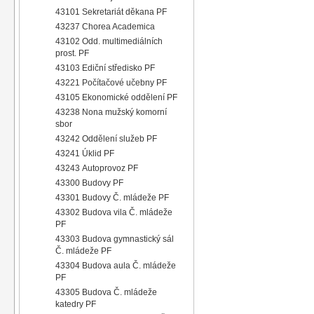
43101 Sekretariát děkana PF
43237 Chorea Academica
43102 Odd. multimediálních
prost. PF
43103 Ediční středisko PF
43221 Počítačové učebny PF
43105 Ekonomické oddělení PF
43238 Nona mužský komorní
sbor
43242 Oddělení služeb PF
43241 Úklid PF
43243 Autoprovoz PF
43300 Budovy PF
43301 Budovy Č. mládeže PF
43302 Budova vila Č. mládeže
PF
43303 Budova gymnastický sál
Č. mládeže PF
43304 Budova aula Č. mládeže
PF
43305 Budova Č. mládeže
katedry PF