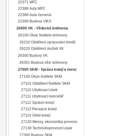
22371 MFC
22388 Auly MFC
22389 Aula červená
22390 Budova VIKS
26000 VK - Vědecká knihovna
26100 Útvar ředitele knihovny
26210 Oddělení zpracování fondů
26220 Oddělení služeb VK
26300 Budovy VK
26301 Budova věd. knihovny
27000 SKM - Správa kolejí a menz
27100 Útvar ředitele SKM
27101 Oddělení ředitele SKM
27110 Ubytovací úsek
27111 Ubytovací kancelář
27112 Správci kolejí
27113 Recepce kolejí
27114 Úklid kolejí
27120 Menzy, ekonomika provozu
27130 Technickoprovozní úsek
27300 Budovy SKM