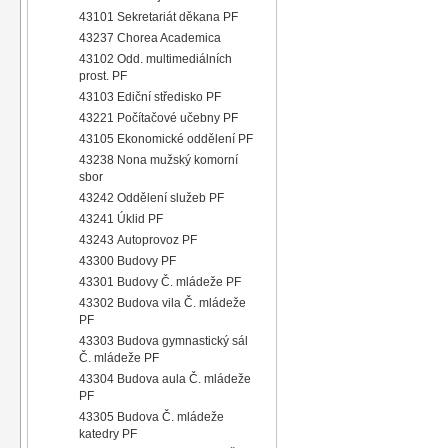
43101 Sekretariát děkana PF
43237 Chorea Academica
43102 Odd. multimediálních
prost. PF
43103 Ediční středisko PF
43221 Počítačové učebny PF
43105 Ekonomické oddělení PF
43238 Nona mužský komorní
sbor
43242 Oddělení služeb PF
43241 Úklid PF
43243 Autoprovoz PF
43300 Budovy PF
43301 Budovy Č. mládeže PF
43302 Budova vila Č. mládeže
PF
43303 Budova gymnastický sál
Č. mládeže PF
43304 Budova aula Č. mládeže
PF
43305 Budova Č. mládeže
katedry PF