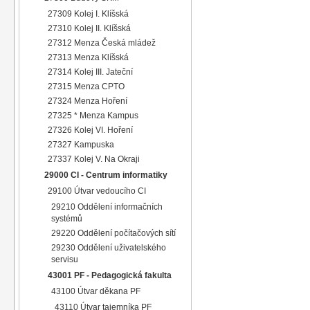
27309 Kolej I. Klíšská
27310 Kolej II. Klíšská
27312 Menza Česká mládež
27313 Menza Klíšská
27314 Kolej III. Jateční
27315 Menza CPTO
27324 Menza Hoření
27325 * Menza Kampus
27326 Kolej VI. Hoření
27327 Kampuska
27337 Kolej V. Na Okraji
29000 CI - Centrum informatiky
29100 Útvar vedoucího CI
29210 Oddělení informačních
systémů
29220 Oddělení počítačových sítí
29230 Oddělení uživatelského
servisu
43001 PF - Pedagogická fakulta
43100 Útvar děkana PF
43110 Útvar tajemníka PF