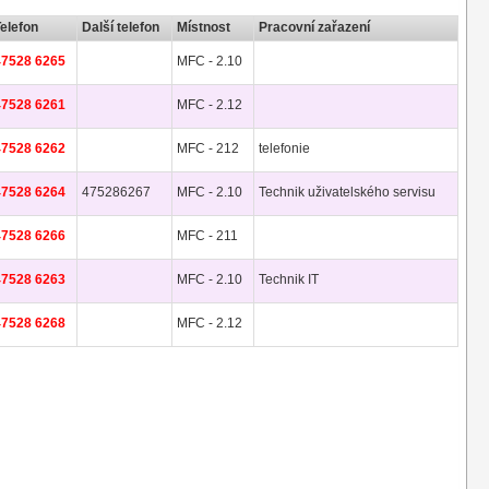
Telefon
Další telefon
Místnost
Pracovní zařazení
47528 6265
MFC - 2.10
47528 6261
MFC - 2.12
47528 6262
MFC - 212
telefonie
47528 6264
475286267
MFC - 2.10
Technik uživatelského servisu
47528 6266
MFC - 211
47528 6263
MFC - 2.10
Technik IT
47528 6268
MFC - 2.12