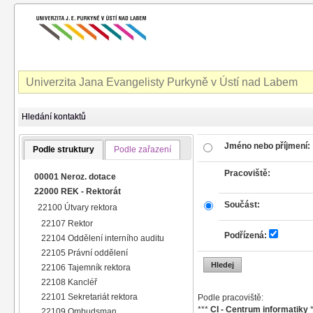
Univerzita Jana Evangelisty Purkyně v Ústí nad Labem
Hledání kontaktů
Jméno nebo příjmení:
Podle struktury
Podle zařazení
Pracoviště:
00001 Neroz. dotace
22000 REK - Rektorát
Součást:
22100 Útvary rektora
22107 Rektor
Podřízená:
22104 Oddělení interního auditu
22105 Právní oddělení
22106 Tajemník rektora
22108 Kancléř
22101 Sekretariát rektora
Podle pracoviště:
***
CI - Centrum informatiky
*
22109 Ombudsman