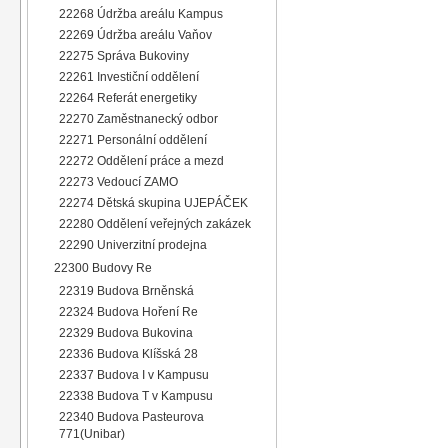
22268 Údržba areálu Kampus
22269 Údržba areálu Vaňov
22275 Správa Bukoviny
22261 Investiční oddělení
22264 Referát energetiky
22270 Zaměstnanecký odbor
22271 Personální oddělení
22272 Oddělení práce a mezd
22273 Vedoucí ZAMO
22274 Dětská skupina UJEPÁČEK
22280 Oddělení veřejných zakázek
22290 Univerzitní prodejna
22300 Budovy Re
22319 Budova Brněnská
22324 Budova Hoření Re
22329 Budova Bukovina
22336 Budova Klíšská 28
22337 Budova I v Kampusu
22338 Budova T v Kampusu
22340 Budova Pasteurova
771(Unibar)