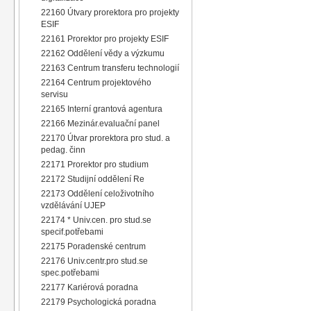
22160 Útvary prorektora pro projekty
ESIF
22161 Prorektor pro projekty ESIF
22162 Oddělení vědy a výzkumu
22163 Centrum transferu technologií
22164 Centrum projektového
servisu
22165 Interní grantová agentura
22166 Mezinár.evaluační panel
22170 Útvar prorektora pro stud. a
pedag. činn
22171 Prorektor pro studium
22172 Studijní oddělení Re
22173 Oddělení celoživotního
vzdělávání UJEP
22174 * Univ.cen. pro stud.se
specif.potřebami
22175 Poradenské centrum
22176 Univ.centr.pro stud.se
spec.potřebami
22177 Kariérová poradna
22179 Psychologická poradna