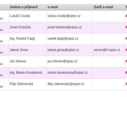
Jméno a příjmení
e-mail
Další e-mail
Lukáš Coufal
lukas.coufal@ujep.cz
su
Josef Doležal
josef.dolezal@ujep.cz
su
Ing. Radek Fajgl
radek.fajgl@ujep.cz
su
Jakub Grisa
jakub.grisa@ujep.cz
servis@rt.ujep.cz
su
Jan Klener
jan.klener@ujep.cz
su
Ing. Marie Koukalová
marie.koukalova@ujep.cz
su
Filip Zábranský
filip.zabransky@ujep.cz
su