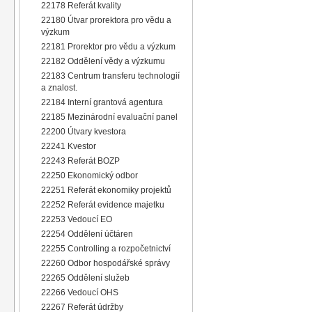
22178 Referát kvality
22180 Útvar prorektora pro vědu a
výzkum
22181 Prorektor pro vědu a výzkum
22182 Oddělení vědy a výzkumu
22183 Centrum transferu technologií
a znalost.
22184 Interní grantová agentura
22185 Mezinárodní evaluační panel
22200 Útvary kvestora
22241 Kvestor
22243 Referát BOZP
22250 Ekonomický odbor
22251 Referát ekonomiky projektů
22252 Referát evidence majetku
22253 Vedoucí EO
22254 Oddělení účtáren
22255 Controlling a rozpočetnictví
22260 Odbor hospodářské správy
22265 Oddělení služeb
22266 Vedoucí OHS
22267 Referát údržby