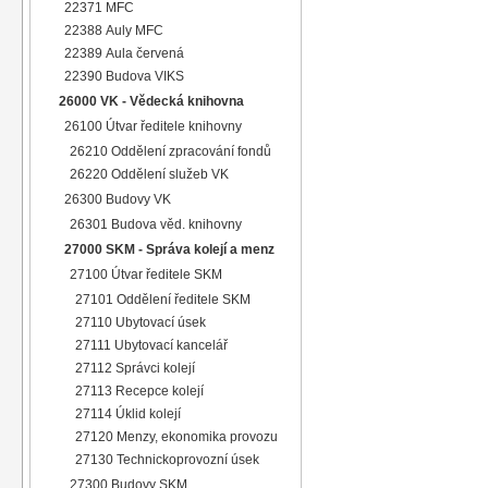
22371 MFC
22388 Auly MFC
22389 Aula červená
22390 Budova VIKS
26000 VK - Vědecká knihovna
26100 Útvar ředitele knihovny
26210 Oddělení zpracování fondů
26220 Oddělení služeb VK
26300 Budovy VK
26301 Budova věd. knihovny
27000 SKM - Správa kolejí a menz
27100 Útvar ředitele SKM
27101 Oddělení ředitele SKM
27110 Ubytovací úsek
27111 Ubytovací kancelář
27112 Správci kolejí
27113 Recepce kolejí
27114 Úklid kolejí
27120 Menzy, ekonomika provozu
27130 Technickoprovozní úsek
27300 Budovy SKM