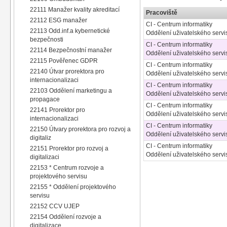
22111 Manažer kvality akreditací
Pracoviště
22112 ESG manažer
CI - Centrum informatiky
22113 Odd.inf.a kybernetické
Oddělení uživatelského servi
bezpečnosti
CI - Centrum informatiky
22114 Bezpečnostní manažer
Oddělení uživatelského servi
22115 Pověřenec GDPR
CI - Centrum informatiky
22140 Útvar prorektora pro
Oddělení uživatelského servi
internacionalizaci
CI - Centrum informatiky
22103 Oddělení marketingu a
Oddělení uživatelského servi
propagace
CI - Centrum informatiky
22141 Prorektor pro
Oddělení uživatelského servi
internacionalizaci
CI - Centrum informatiky
22150 Útvary prorektora pro rozvoj a
Oddělení uživatelského servi
digitaliz
CI - Centrum informatiky
22151 Prorektor pro rozvoj a
Oddělení uživatelského servi
digitalizaci
22153 * Centrum rozvoje a
projektového servisu
22155 * Oddělení projektového
servisu
22152 CCV UJEP
22154 Oddělení rozvoje a
digitalizace